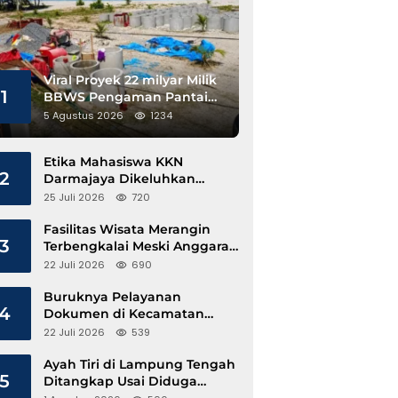
Viral Proyek 22 milyar Milik
1
BBWS Pengaman Pantai
Pesisir Barat Diduga
5 Agustus 2026
1234
Gunakan Besi Banci
Etika Mahasiswa KKN
2
Darmajaya Dikeluhkan
Kepala Pekon Sinar Jawa
25 Juli 2026
720
Fasilitas Wisata Merangin
3
Terbengkalai Meski Anggaran
Perawatan Terus Mengalir
22 Juli 2026
690
Buruknya Pelayanan
4
Dokumen di Kecamatan
Pangkalan Susu, Kinerja
22 Juli 2026
539
Disdukcapil Langkat Disorot
Ayah Tiri di Lampung Tengah
5
Ditangkap Usai Diduga
Hamili Anak di Bawah Umur