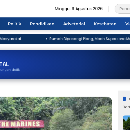
Minggu, 9 Agustus 2026
Politik
Pendidikan
Advetorial
Kesehatan
V
Rumah Dipasangi Plang, Mbah Suparsono Mengaku Terluka:
“Saya Anggap Mereka Saudara Kandung”
TAL
tungan detik
Beri