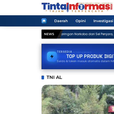
Langsung
ke
konten
Home
Daerah
Opini
Investigasi
Dugaan Jaringan Narkoba dari Sel Penjara, Masyarakat
NEWS
Lampung Desak Kalapas Rajabasa Dicopot
TERSEDIA
TOKEN PLN
TOP UP PRODUK DIGI
Saldo & token masuk otomatis dalam hi
TNI AL