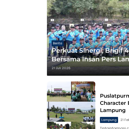
Berita
Perkuat Sinergi, Brigif
Bersama Insan Pers L
21 Juli 2026
Puslatpurm
Character 
Lampung
Lampung
21 Fe
Tintainformasi.