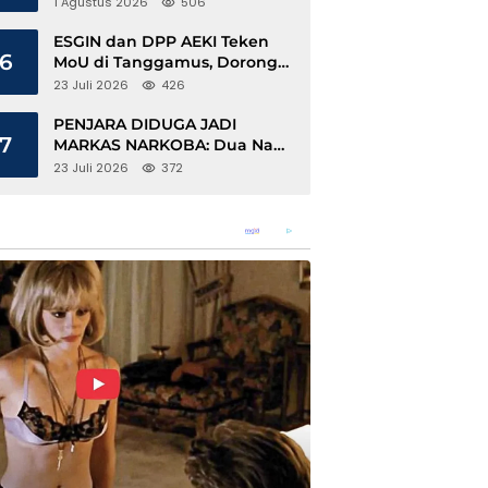
1 Agustus 2026
506
ESGIN dan DPP AEKI Teken
6
MoU di Tanggamus, Dorong
Ekonomi Hijau Berbasis Kopi
23 Juli 2026
426
dan Perdagangan Karbon
PENJARA DIDUGA JADI
7
MARKAS NARKOBA: Dua Napi
Rajabasa Bebas Gunakan HP,
23 Juli 2026
372
Muncul Dugaan Keterlibatan
Oknum Petugas