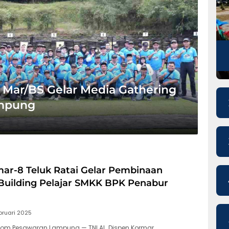
 4 Mar/BS Gelar Media Gathering
ampung
ar-8 Teluk Ratai Gelar Pembinaan
Building Pelajar SMKK BPK Penabur
bruari 2025
com Pesawaran Lampung — TNI AL, Dispen Kormar…