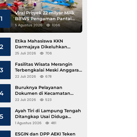
Viral Proyek 22 milyar Milik
1
BBWS Pengaman Pantai
Pesisir Barat Diduga
5 Agustus 2026
1066
Gunakan Besi Banci
Etika Mahasiswa KKN
2
Darmajaya Dikeluhkan
Kepala Pekon Sinar Jawa
25 Juli 2026
706
Fasilitas Wisata Merangin
3
Terbengkalai Meski Anggaran
Perawatan Terus Mengalir
22 Juli 2026
678
Buruknya Pelayanan
4
Dokumen di Kecamatan
Pangkalan Susu, Kinerja
22 Juli 2026
523
Disdukcapil Langkat Disorot
Ayah Tiri di Lampung Tengah
5
Ditangkap Usai Diduga
Hamili Anak di Bawah Umur
1 Agustus 2026
481
ESGIN dan DPP AEKI Teken