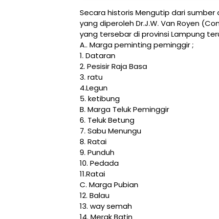
Secara historis Mengutip dari sumber
yang diperoleh Dr.J.W. Van Royen (Con
yang tersebar di provinsi Lampung t
A.. Marga peminting peminggir ;
1. Dataran
2. Pesisir Raja Basa
3. ratu
4.Legun
5. ketibung
B. Marga Teluk Peminggir
6. Teluk Betung
7. Sabu Menungu
8. Ratai
9. Punduh
10. Pedada
11.Ratai
C. Marga Pubian
12. Balau
13. way semah
14. Merak Batin