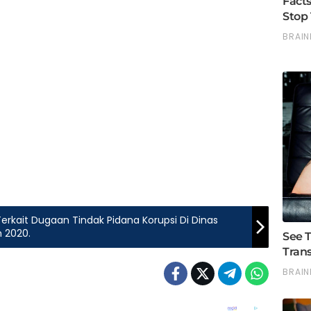
Terkait Dugaan Tindak Pidana Korupsi Di Dinas
 2020.