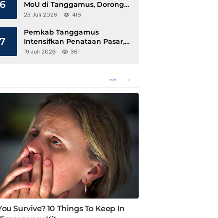
6
MoU di Tanggamus, Dorong
Ekonomi Hijau Berbasis Kopi
23 Juli 2026
416
dan Perdagangan Karbon
Pemkab Tanggamus
7
Intensifkan Penataan Pasar,
Pedagang Diajak Tempati
19 Juli 2026
361
Pasar Modern Talang Padang