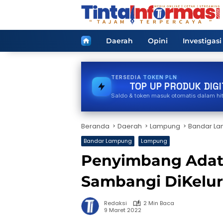
Langsung
ke
konten
Home
Daerah
Opini
Investigasi
TERSEDIA
PULSA
TOP UP PRODUK DIGI
Saldo & token masuk otomatis dalam hi
Beranda
Daerah
Lampung
Bandar L
Bandar Lampung
Lampung
Penyimbang Adat
Sambangi DiKelu
Redaksi
2 Min Baca
9 Maret 2022