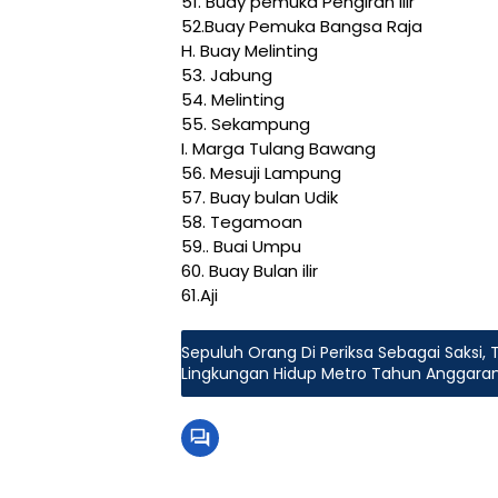
51. Buay pemuka Pengiran Ilir
52.Buay Pemuka Bangsa Raja
H. Buay Melinting
53. Jabung
54. Melinting
55. Sekampung
I. Marga Tulang Bawang
56. Mesuji Lampung
57. Buay bulan Udik
58. Tegamoan
59.. Buai Umpu
60. Buay Bulan ilir
61.Aji
Sepuluh Orang Di Periksa Sebagai Saksi, 
Lingkungan Hidup Metro Tahun Anggaran