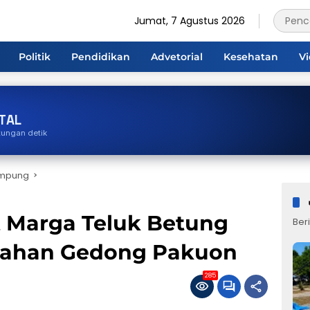
Jumat, 7 Agustus 2026
Politik
Pendidikan
Advetorial
Kesehatan
V
TAL
tungan detik
ampung
 Marga Teluk Betung
Beri
rahan Gedong Pakuon
285