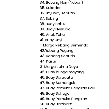
34. Batang Hari (Nuban)
35. Sukadan
36.Unyi way seputih
37. Subing
38. Buay Beliuk
39. Buay Nyerupa
40. Anak Tuha
41. Buay Unyi
F. Marga Rebang Semendo
42.Rabang Pugung
43. Rabang Seputih
44. Kasui
G. Marga Jelma Doya
45. Buay bunga mayang
46. Buay Baradatu
47. Buay Semenguk
47. Buay Pamuka Pengiran udik
48. Buay Bahuga
49. Buay Pemuka Pengiran
50. Buay Barasakti