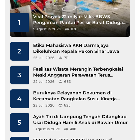
Viral Proyek 22 milyar Milik BBWS
1
Pengaman Pantai Pesisir Barat Diduga
Gunakan Besi Banci
5 Agustus 2026
1170
Etika Mahasiswa KKN Darmajaya
2
Dikeluhkan Kepala Pekon Sinar Jawa
25 Juli 2026
711
Fasilitas Wisata Merangin Terbengkalai
3
Meski Anggaran Perawatan Terus
Mengalir
22 Juli 2026
683
Buruknya Pelayanan Dokumen di
4
Kecamatan Pangkalan Susu, Kinerja
Disdukcapil Langkat Disorot
22 Juli 2026
528
Ayah Tiri di Lampung Tengah Ditangkap
5
Usai Diduga Hamili Anak di Bawah Umur
1 Agustus 2026
488