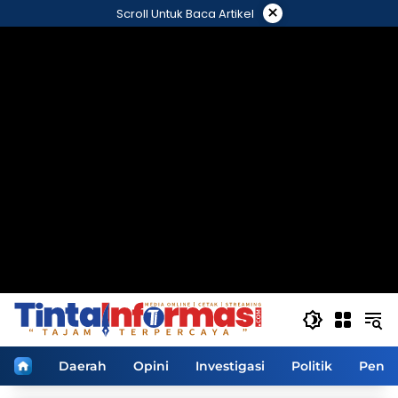
Langsung
×
Scroll Untuk Baca Artikel
ke
konten
Home
Daerah
Opini
Investigasi
Politik
Pendi