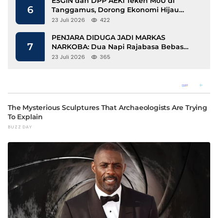
ESGIN dan DPP AEKI Teken MoU di
6
Tanggamus, Dorong Ekonomi Hijau
Berbasis Kopi dan Perdagangan Karbon
23 Juli 2026
422
PENJARA DIDUGA JADI MARKAS
7
NARKOBA: Dua Napi Rajabasa Bebas
Gunakan HP, Muncul Dugaan
23 Juli 2026
365
Keterlibatan Oknum Petugas