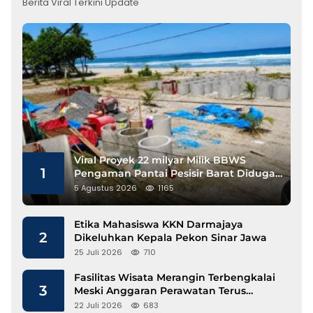
Berita Viral Terkini Update
Viral Proyek 22 milyar Milik BBWS
1
Pengaman Pantai Pesisir Barat Diduga
Gunakan Besi Banci
5 Agustus 2026
1165
Etika Mahasiswa KKN Darmajaya
2
Dikeluhkan Kepala Pekon Sinar Jawa
25 Juli 2026
710
Fasilitas Wisata Merangin Terbengkalai
3
Meski Anggaran Perawatan Terus
Mengalir
22 Juli 2026
683