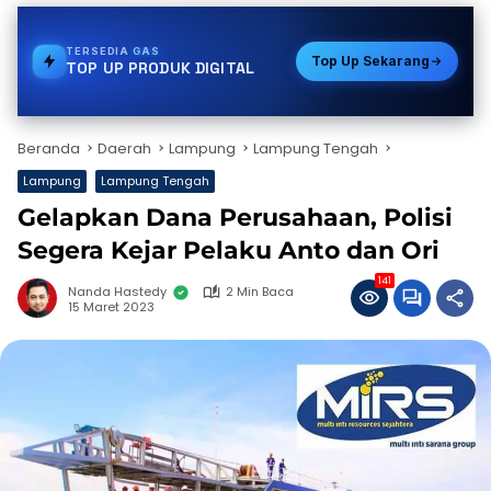
TERSEDIA
E-WALLET
Top Up Sekarang
TOP UP PRODUK DIGITAL
Beranda
Daerah
Lampung
Lampung Tengah
Lampung
Lampung Tengah
Gelapkan Dana Perusahaan, Polisi
Segera Kejar Pelaku Anto dan Ori
141
Nanda Hastedy
2 Min Baca
15 Maret 2023