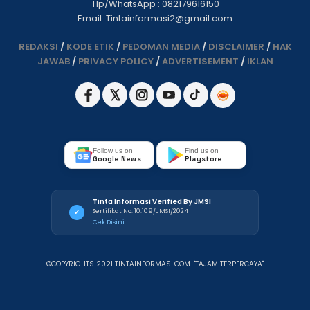
Tlp/WhatsApp : 082179616150
Email: Tintainformasi2@gmail.com
REDAKSI
/
KODE ETIK
/
PEDOMAN MEDIA
/
DISCLAIMER
/
HAK
JAWAB
/
PRIVACY POLICY
/
ADVERTISEMENT
/
IKLAN
Follow us on
Find us on
Google News
Playstore
Tinta Informasi Verified By JMSI
Sertifikat No: 10.109/JMSI/2024
✓
Cek Disini
©COPYRIGHTS 2021 TINTAINFORMASI.COM. "TAJAM TERPERCAYA"