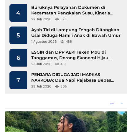
Buruknya Pelayanan Dokumen di
4
Kecamatan Pangkalan Susu, Kinerja
Disdukcapil Langkat Disorot
22 Juli 2026
528
Ayah Tiri di Lampung Tengah Ditangkap
5
Usai Diduga Hamili Anak di Bawah Umur
1 Agustus 2026
488
ESGIN dan DPP AEKI Teken MoU di
6
Tanggamus, Dorong Ekonomi Hijau
Berbasis Kopi dan Perdagangan Karbon
23 Juli 2026
419
PENJARA DIDUGA JADI MARKAS
7
NARKOBA: Dua Napi Rajabasa Bebas
Gunakan HP, Muncul Dugaan
23 Juli 2026
365
Keterlibatan Oknum Petugas