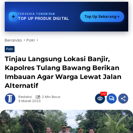
TERSEDIA
BPJS
Top Up Sekarang
TOP UP PRODUK DIGITAL
Beranda
Polri
Polri
Tinjau Langsung Lokasi Banjir,
Kapolres Tulang Bawang Berikan
Imbauan Agar Warga Lewat Jalan
Alternatif
242
Redaksi
2 Min Baca
9 Maret 2023