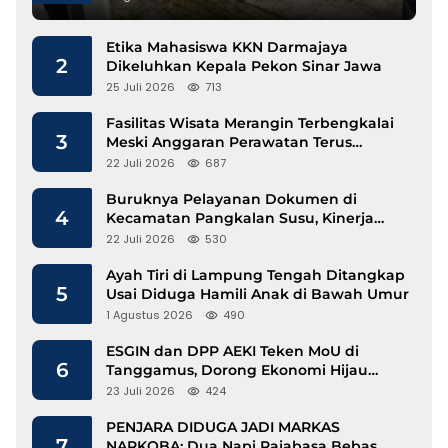
Etika Mahasiswa KKN Darmajaya
2
Dikeluhkan Kepala Pekon Sinar Jawa
25 Juli 2026
713
Fasilitas Wisata Merangin Terbengkalai
3
Meski Anggaran Perawatan Terus
Mengalir
22 Juli 2026
687
Buruknya Pelayanan Dokumen di
4
Kecamatan Pangkalan Susu, Kinerja
Disdukcapil Langkat Disorot
22 Juli 2026
530
Ayah Tiri di Lampung Tengah Ditangkap
5
Usai Diduga Hamili Anak di Bawah Umur
1 Agustus 2026
490
ESGIN dan DPP AEKI Teken MoU di
6
Tanggamus, Dorong Ekonomi Hijau
Berbasis Kopi dan Perdagangan Karbon
23 Juli 2026
424
PENJARA DIDUGA JADI MARKAS
7
NARKOBA: Dua Napi Rajabasa Bebas