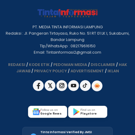
PT. MEDIA TINTA INFORMASI LAMPUNG
Redaksi : Jl. Pangeran Tirtayasa, Ruko No. 51 RT 01 LK I, Sukabumi,
Bandar Lampung
Tlp/WhatsApp : 082179616150
Email: Tintainformasi2@gmail.com
REDAKSI
/
KODE ETIK
/
PEDOMAN MEDIA
/
DISCLAIMER
/
HAK
JAWAB
/
PRIVACY POLICY
/
ADVERTISEMENT
/
IKLAN
Follow us on
Find us on
Google News
Playstore
Tinta Informasi Verified By JMSI