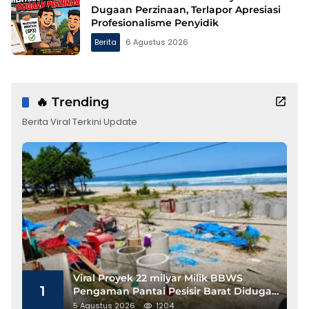
Dugaan Perzinaan, Terlapor Apresiasi
Profesionalisme Penyidik
Berita
6 Agustus 2026
🔥 Trending
Berita Viral Terkini Update
Viral Proyek 22 milyar Milik BBWS
1
Pengaman Pantai Pesisir Barat Diduga
Gunakan Besi Banci
5 Agustus 2026
1204