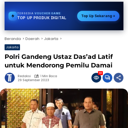
TERSEDIA
E-WALLET
Top Up Sekarang
TOP UP PRODUK DIGITAL
Beranda
Daerah
Jakarta
Jakarta
Polri Gandeng Ustaz Das’ad Latif
untuk Mendorong Pemilu Damai
181
Redaksi
1 Min Baca
29 September 2023