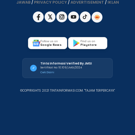
JAWAB
/
PRIVACY POLICY
/
ADVERTISEMENT
/
IKLAN
Follow us on
Find us on
Google News
Playstore
Tinta Informasi Verified By JMSI
Sertifikat No: 10.109/JMSI/2024
✓
Cek Disini
©COPYRIGHTS 2021 TINTAINFORMASI.COM. "TAJAM TERPERCAYA"