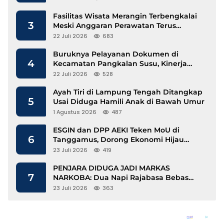
Fasilitas Wisata Merangin Terbengkalai
3
Meski Anggaran Perawatan Terus
Mengalir
22 Juli 2026
683
Buruknya Pelayanan Dokumen di
4
Kecamatan Pangkalan Susu, Kinerja
Disdukcapil Langkat Disorot
22 Juli 2026
528
Ayah Tiri di Lampung Tengah Ditangkap
5
Usai Diduga Hamili Anak di Bawah Umur
1 Agustus 2026
487
ESGIN dan DPP AEKI Teken MoU di
6
Tanggamus, Dorong Ekonomi Hijau
Berbasis Kopi dan Perdagangan Karbon
23 Juli 2026
419
PENJARA DIDUGA JADI MARKAS
7
NARKOBA: Dua Napi Rajabasa Bebas
Gunakan HP, Muncul Dugaan
23 Juli 2026
363
Keterlibatan Oknum Petugas