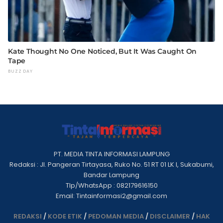
PT. MEDIA TINTA INFORMASI LAMPUNG
Redaksi : Jl. Pangeran Tirtayasa, Ruko No. 51 RT 01 LK I, Sukabumi,
Bandar Lampung
Tlp/WhatsApp : 082179616150
Email: Tintainformasi2@gmail.com
REDAKSI
/
KODE ETIK
/
PEDOMAN MEDIA
/
DISCLAIMER
/
HAK