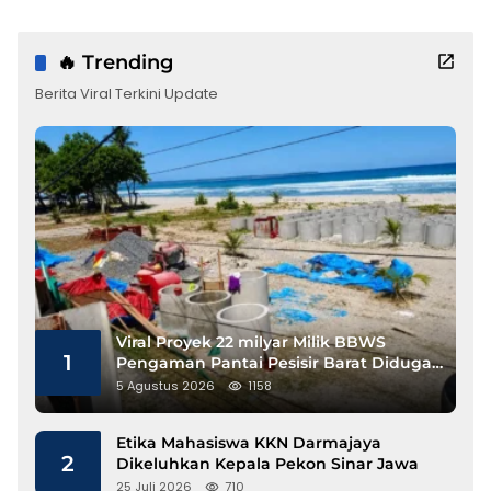
🔥 Trending
Berita Viral Terkini Update
Viral Proyek 22 milyar Milik BBWS
1
Pengaman Pantai Pesisir Barat Diduga
Gunakan Besi Banci
5 Agustus 2026
1158
Etika Mahasiswa KKN Darmajaya
2
Dikeluhkan Kepala Pekon Sinar Jawa
25 Juli 2026
710