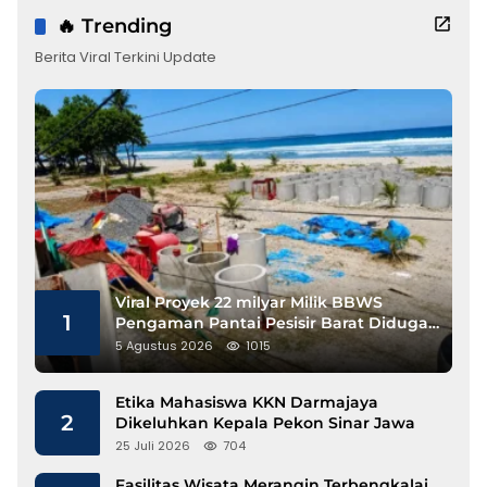
🔥 Trending
Berita Viral Terkini Update
Viral Proyek 22 milyar Milik BBWS
1
Pengaman Pantai Pesisir Barat Diduga
Gunakan Besi Banci
5 Agustus 2026
1015
Etika Mahasiswa KKN Darmajaya
2
Dikeluhkan Kepala Pekon Sinar Jawa
25 Juli 2026
704
Fasilitas Wisata Merangin Terbengkalai