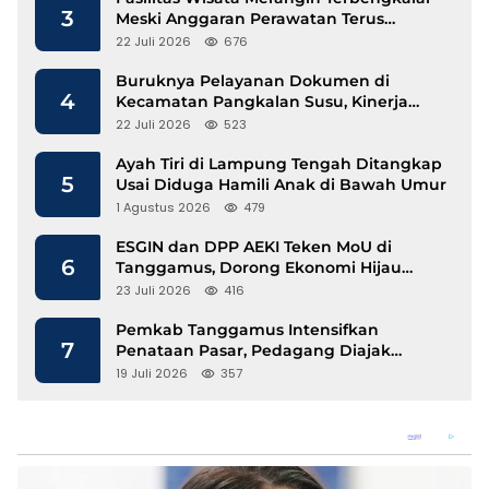
3
Meski Anggaran Perawatan Terus
Mengalir
22 Juli 2026
676
Buruknya Pelayanan Dokumen di
4
Kecamatan Pangkalan Susu, Kinerja
Disdukcapil Langkat Disorot
22 Juli 2026
523
Ayah Tiri di Lampung Tengah Ditangkap
5
Usai Diduga Hamili Anak di Bawah Umur
1 Agustus 2026
479
ESGIN dan DPP AEKI Teken MoU di
6
Tanggamus, Dorong Ekonomi Hijau
Berbasis Kopi dan Perdagangan Karbon
23 Juli 2026
416
Pemkab Tanggamus Intensifkan
7
Penataan Pasar, Pedagang Diajak
Tempati Pasar Modern Talang Padang
19 Juli 2026
357