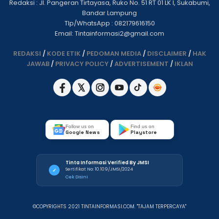
Redaksi : Jl. Pangeran Tirtayasa, Ruko No. 51 RT 01 LK I, Sukabumi,
Bandar Lampung
Tlp/WhatsApp : 082179616150
Email: Tintainformasi2@gmail.com
REDAKSI
/
KODE ETIK
/
PEDOMAN MEDIA
/
DISCLAIMER
/
HAK
JAWAB
/
PRIVACY POLICY
/
ADVERTISEMENT
/
IKLAN
Follow us on
Find us on
Google News
Playstore
Tinta Informasi Verified By JMSI
Sertifikat No: 10.109/JMSI/2024
✓
Cek Disini
©COPYRIGHTS 2021 TINTAINFORMASI.COM. "TAJAM TERPERCAYA"