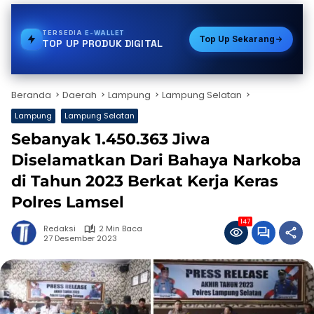
TERSEDIA
VOUCHER GAME
Top Up Sekarang
TOP UP PRODUK DIGITAL
Beranda
Daerah
Lampung
Lampung Selatan
Lampung
Lampung Selatan
Sebanyak 1.450.363 Jiwa
Diselamatkan Dari Bahaya Narkoba
di Tahun 2023 Berkat Kerja Keras
Polres Lamsel
147
Redaksi
2 Min Baca
27 Desember 2023