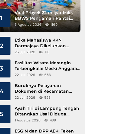
Viral Proyek 22 milyar Milik
1
BBWS Pengaman Pantai
Pesisir Barat Diduga
5 Agustus 2026
1160
Gunakan Besi Banci
Etika Mahasiswa KKN
2
Darmajaya Dikeluhkan
Kepala Pekon Sinar Jawa
25 Juli 2026
710
Fasilitas Wisata Merangin
3
Terbengkalai Meski Anggaran
Perawatan Terus Mengalir
22 Juli 2026
683
Buruknya Pelayanan
4
Dokumen di Kecamatan
Pangkalan Susu, Kinerja
22 Juli 2026
528
Disdukcapil Langkat Disorot
Ayah Tiri di Lampung Tengah
5
Ditangkap Usai Diduga
Hamili Anak di Bawah Umur
1 Agustus 2026
488
ESGIN dan DPP AEKI Teken