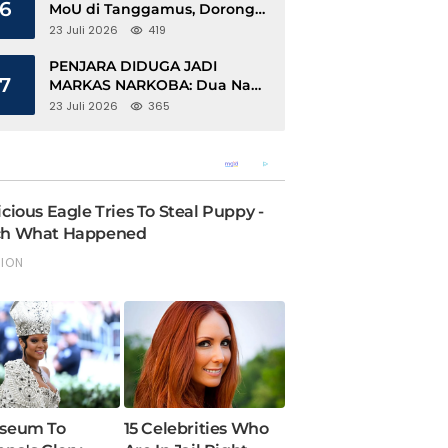
6
MoU di Tanggamus, Dorong
Ekonomi Hijau Berbasis Kopi
23 Juli 2026
419
dan Perdagangan Karbon
PENJARA DIDUGA JADI
7
MARKAS NARKOBA: Dua Napi
Rajabasa Bebas Gunakan HP,
23 Juli 2026
365
Muncul Dugaan Keterlibatan
Oknum Petugas