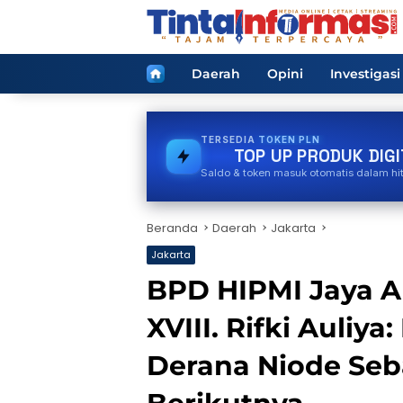
Langsung
ke
konten
Home
Daerah
Opini
Investigasi
TERSEDIA
BPJS
TOP UP PRODUK DIGI
Saldo & token masuk otomatis dalam hi
Beranda
Daerah
Jakarta
Jakarta
BPD HIPMI Jaya 
XVIII. Rifki Auliy
Derana Niode Seb