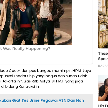
Niode Cocok dan pas banged memimpin HIPMI Jaya
unyai Leader Ship yang bagus dan sudah tidak
akarta ini”, ulas Rifki Auliya, S.H.,M.H yang juga
i bidang Kontruksi ini
kukan Giat Tes Urine Pegawai ASN Dan Non