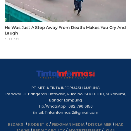
PT. MEDIA TINTA INFORMASI LAMPUNG
Redaksi : Jl. Pangeran Tirtayasa, Ruko No. 51 RT 01 LK I, Sukabumi,
Bandar Lampung
Tlp/WhatsApp : 082179616150
Email: Tintainformasi2@gmail.com
REDAKSI
/
KODE ETIK
/
PEDOMAN MEDIA
/
DISCLAIMER
/
HAK
JAWAB
/
PRIVACY POLICY
/
ADVERTISEMENT
/
IKLAN