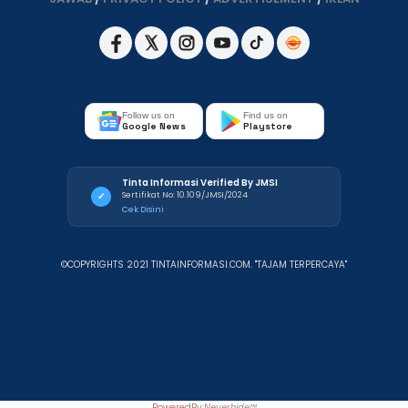
Follow us on
Find us on
Google News
Playstore
Tinta Informasi Verified By JMSI
Sertifikat No: 10.109/JMSI/2024
✓
Cek Disini
©COPYRIGHTS 2021 TINTAINFORMASI.COM. "TAJAM TERPERCAYA"
PoweredBy:
Neverhide™