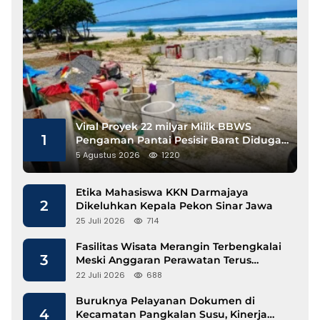
Viral Proyek 22 milyar Milik BBWS
1
Pengaman Pantai Pesisir Barat Diduga
Gunakan Besi Banci
5 Agustus 2026
1220
Etika Mahasiswa KKN Darmajaya
2
Dikeluhkan Kepala Pekon Sinar Jawa
25 Juli 2026
714
Fasilitas Wisata Merangin Terbengkalai
3
Meski Anggaran Perawatan Terus
Mengalir
22 Juli 2026
688
Buruknya Pelayanan Dokumen di
4
Kecamatan Pangkalan Susu, Kinerja