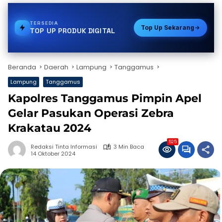
TERSEDIA
VOUCHER GAME
Top Up Sekarang
TOP UP PRODUK DIGITAL
Beranda
Daerah
Lampung
Tanggamus
Lampung
Tanggamus
Kapolres Tanggamus Pimpin Apel
Gelar Pasukan Operasi Zebra
Krakatau 2024
525
Redaksi Tinta Informasi
3 Min Baca
14 Oktober 2024