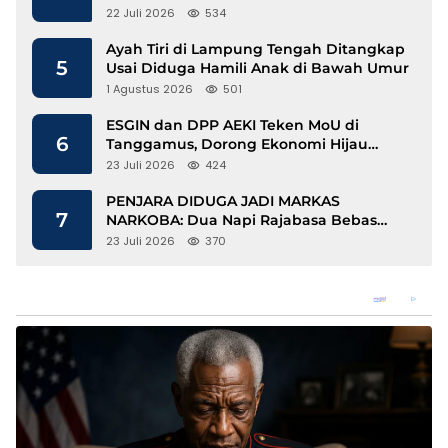
Disdukcapil Langkat Disorot
22 Juli 2026
534
Ayah Tiri di Lampung Tengah Ditangkap
5
Usai Diduga Hamili Anak di Bawah Umur
1 Agustus 2026
501
ESGIN dan DPP AEKI Teken MoU di
6
Tanggamus, Dorong Ekonomi Hijau
Berbasis Kopi dan Perdagangan Karbon
23 Juli 2026
424
PENJARA DIDUGA JADI MARKAS
7
NARKOBA: Dua Napi Rajabasa Bebas
Gunakan HP, Muncul Dugaan
23 Juli 2026
370
Keterlibatan Oknum Petugas