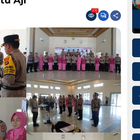
tu Aji
370