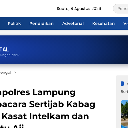
Sabtu, 8 Agustus 2026
Politik
Pendidikan
Advetorial
Kesehatan
V
TAL
tungan detik
Tengah
Kapolres Lampung
Beri
acara Sertijab Kabag
 Kasat Intelkam dan