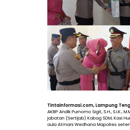
Tintainformasi.com, Lampung Te
AKBP Andik Purnomo Sigit, S.H., S.I.K.
jabatan (Sertijab) Kabag SDM, Kasi Hu
aula Atmani Wedhana Mapolres setemp