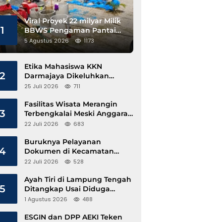
Viral Proyek 22 milyar Milik
1
BBWS Pengaman Pantai
Pesisir Barat Diduga
5 Agustus 2026
1173
Gunakan Besi Banci
Etika Mahasiswa KKN
2
Darmajaya Dikeluhkan
Kepala Pekon Sinar Jawa
25 Juli 2026
711
Fasilitas Wisata Merangin
3
Terbengkalai Meski Anggaran
Perawatan Terus Mengalir
22 Juli 2026
683
Buruknya Pelayanan
4
Dokumen di Kecamatan
Pangkalan Susu, Kinerja
22 Juli 2026
528
Disdukcapil Langkat Disorot
Ayah Tiri di Lampung Tengah
5
Ditangkap Usai Diduga
Hamili Anak di Bawah Umur
1 Agustus 2026
488
ESGIN dan DPP AEKI Teken