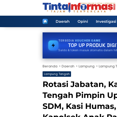
Langsung
ke
konten
Home
Daerah
Opini
Investigasi
TERSEDIA
PULSA
TOP UP PRODUK DIGI
Saldo & token masuk otomatis dalam hi
Beranda
Daerah
Lampung
Lampung 
Lampung Tengah
Rotasi Jabatan, 
Tengah Pimpin Up
SDM, Kasi Humas,