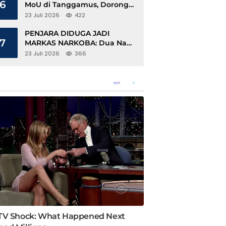
6
MoU di Tanggamus, Dorong
Ekonomi Hijau Berbasis Kopi
23 Juli 2026
422
dan Perdagangan Karbon
PENJARA DIDUGA JADI
7
MARKAS NARKOBA: Dua Napi
Rajabasa Bebas Gunakan HP,
23 Juli 2026
366
Muncul Dugaan Keterlibatan
Oknum Petugas