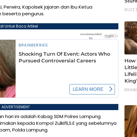
U, Perwira, Kapolsek jajaran dan Ibu Ketua
 beserta pengurus.
oll Untuk Baca Artikel
ADVERTISEMENT
n hari ini adalah Kabag SDM Polres Lampung
erimakan kepada Kompol Zulkifli,S.E yang sebelumnya
opam, Polda Lampung.