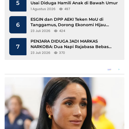
5
Usai Diduga Hamili Anak di Bawah Umur
1 Agustus 2026
497
ESGIN dan DPP AEKI Teken MoU di
6
Tanggamus, Dorong Ekonomi Hijau
Berbasis Kopi dan Perdagangan Karbon
23 Juli 2026
424
PENJARA DIDUGA JADI MARKAS
7
NARKOBA: Dua Napi Rajabasa Bebas
Gunakan HP, Muncul Dugaan
23 Juli 2026
370
Keterlibatan Oknum Petugas