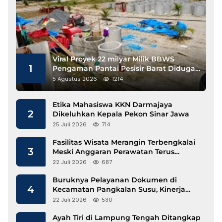
Viral Proyek 22 milyar Milik BBWS
1
Pengaman Pantai Pesisir Barat Diduga
Gunakan Besi Banci
5 Agustus 2026
1214
Etika Mahasiswa KKN Darmajaya
2
Dikeluhkan Kepala Pekon Sinar Jawa
25 Juli 2026
714
Fasilitas Wisata Merangin Terbengkalai
3
Meski Anggaran Perawatan Terus
Mengalir
22 Juli 2026
687
Buruknya Pelayanan Dokumen di
4
Kecamatan Pangkalan Susu, Kinerja
Disdukcapil Langkat Disorot
22 Juli 2026
530
Ayah Tiri di Lampung Tengah Ditangkap