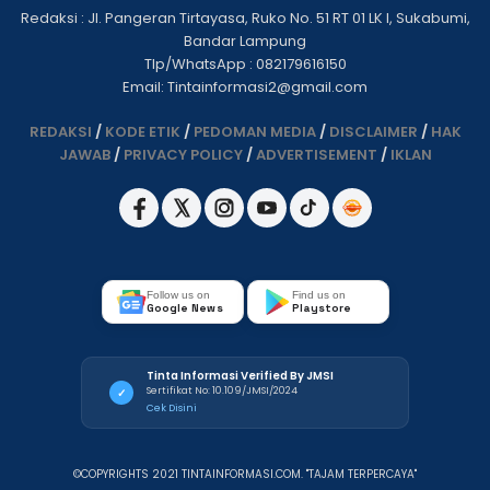
Redaksi : Jl. Pangeran Tirtayasa, Ruko No. 51 RT 01 LK I, Sukabumi,
Bandar Lampung
Tlp/WhatsApp : 082179616150
Email: Tintainformasi2@gmail.com
REDAKSI
/
KODE ETIK
/
PEDOMAN MEDIA
/
DISCLAIMER
/
HAK
JAWAB
/
PRIVACY POLICY
/
ADVERTISEMENT
/
IKLAN
Follow us on
Find us on
Google News
Playstore
Tinta Informasi Verified By JMSI
Sertifikat No: 10.109/JMSI/2024
✓
Cek Disini
©COPYRIGHTS 2021 TINTAINFORMASI.COM. "TAJAM TERPERCAYA"