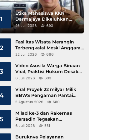
Etika Mahasiswa KKN
1
Darmajaya Dikeluhkan
Kepala Pekon Sinar Jawa
25 Juli 2026
693
Fasilitas Wisata Merangin
2
Terbengkalai Meski Anggaran
Perawatan Terus Mengalir
22 Juli 2026
666
Video Asusila Warga Binaan
3
Viral, Praktisi Hukum Desak
Evaluasi Lapas Tanjung Raja
6 Juli 2026
633
Viral Proyek 22 milyar Milik
4
BBWS Pengaman Pantai
Pesisir Barat Diduga
5 Agustus 2026
580
Gunakan Besi Banci
Milad ke-3 dan Rakernas
5
Persadin Tegaskan
Komitmen Transformasi
6 Juli 2026
551
Advokat Profesional di Era
Digital
Buruknya Pelayanan