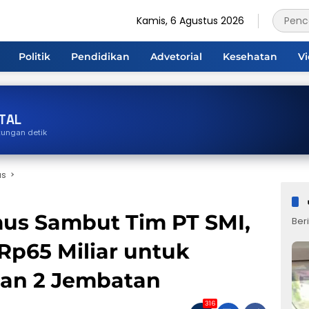
Kamis, 6 Agustus 2026
Politik
Pendidikan
Advetorial
Kesehatan
V
TAL
tungan detik
us
s Sambut Tim PT SMI,
Beri
Rp65 Miliar untuk
dan 2 Jembatan
316