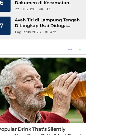
6
Dokumen di Kecamatan
Pangkalan Susu, Kinerja
22 Juli 2026
517
Disdukcapil Langkat Disorot
Ayah Tiri di Lampung Tengah
7
Ditangkap Usai Diduga
Hamili Anak di Bawah Umur
1 Agustus 2026
472