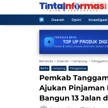
Langsung
ke
konten
Home
Daerah
Opini
Investigasi
TERSEDIA
PDAM
TOP UP PRODUK DIGI
Saldo & token masuk otomatis dalam hi
Beranda
Daerah
Lampung
Tanggam
Berita
Lampung
Tanggamus
Pemkab Tanggamu
Ajukan Pinjaman 
Bangun 13 Jalan 