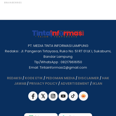
PT. MEDIA TINTA INFORMASI LAMPUNG
Redaksi : Jl. Pangeran Tirtayasa, Ruko No. 51 RT 01 LK I, Sukabumi,
Bandar Lampung
Tlp/WhatsApp : 082179616150
Email: Tintainformasi2@gmail.com
REDAKSI
/
KODE ETIK
/
PEDOMAN MEDIA
/
DISCLAIMER
/
HAK
JAWAB
/
PRIVACY POLICY
/
ADVERTISEMENT
/
IKLAN