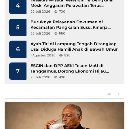
Fasilitas Wisata Merangin Terbengkalai
4
Meski Anggaran Perawatan Terus
Mengalir
22 Juli 2026
700
Buruknya Pelayanan Dokumen di
5
Kecamatan Pangkalan Susu, Kinerja
Disdukcapil Langkat Disorot
22 Juli 2026
550
Ayah Tiri di Lampung Tengah Ditangkap
6
Usai Diduga Hamili Anak di Bawah Umur
1 Agustus 2026
526
ESGIN dan DPP AEKI Teken MoU di
7
Tanggamus, Dorong Ekonomi Hijau
Berbasis Kopi dan Perdagangan Karbon
23 Juli 2026
436