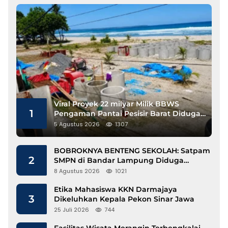
Viral Proyek 22 milyar Milik BBWS
1
Pengaman Pantai Pesisir Barat Diduga
Gunakan Besi Banci
5 Agustus 2026
1307
BOBROKNYA BENTENG SEKOLAH: Satpam
2
SMPN di Bandar Lampung Diduga
Lecehkan Siswi
8 Agustus 2026
1021
Etika Mahasiswa KKN Darmajaya
3
Dikeluhkan Kepala Pekon Sinar Jawa
25 Juli 2026
744