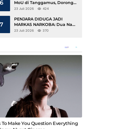
6
MoU di Tanggamus, Dorong
Ekonomi Hijau Berbasis Kopi
23 Juli 2026
424
dan Perdagangan Karbon
PENJARA DIDUGA JADI
7
MARKAS NARKOBA: Dua Napi
Rajabasa Bebas Gunakan HP,
23 Juli 2026
370
Muncul Dugaan Keterlibatan
Oknum Petugas