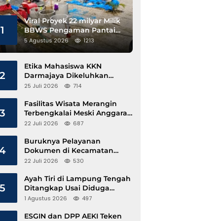
Viral Proyek 22 milyar Milik
1
BBWS Pengaman Pantai
Pesisir Barat Diduga
5 Agustus 2026
1213
Gunakan Besi Banci
Etika Mahasiswa KKN
2
Darmajaya Dikeluhkan
Kepala Pekon Sinar Jawa
25 Juli 2026
714
Fasilitas Wisata Merangin
3
Terbengkalai Meski Anggaran
Perawatan Terus Mengalir
22 Juli 2026
687
Buruknya Pelayanan
4
Dokumen di Kecamatan
Pangkalan Susu, Kinerja
22 Juli 2026
530
Disdukcapil Langkat Disorot
Ayah Tiri di Lampung Tengah
5
Ditangkap Usai Diduga
Hamili Anak di Bawah Umur
1 Agustus 2026
497
ESGIN dan DPP AEKI Teken