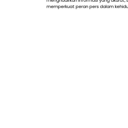
menghadirkan informasi yang akurat, 
memperkuat peran pers dalam kehid