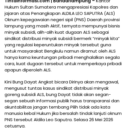
Tintainformasi.com | Bandarlampung –
Kantor
Hukum Sultan Sumatera mengapresiasi Kapolres dan
jajaran atas Penangkapan ALDILA LEO SAPUTRA (ALS)
Oknum kepegawaian negeri sipil (PNS) Daerah provinsi
lampung yang masih Aktif, ternyata mempunyai bisnis
minyak subsidi, alih-alih kuat dugaan ALS sebagai
sindikat distribusi minyak subsidi bermerk “minyak kita”
yang regulasi keperuntukan minyak tersebut guna
untuk masyarakat Bengkulu namun diramut oleh ALS
hanya karna keuntungan pribadi menghalalkan segala
cara, kuat dugaan tersebut untuk memperkaya pribadi
apapun diperoleh ALS.
Kini Bung Dayat Angkat bicara Dirinya akan mengawal,
mengusut tuntas kasus sindikat distribusi minyak
goreng subsidi ALS, bung Dayat tidak akan segan-
segan sebuah informasi publik harus transparansi dan
akuntabilitas jangan tembang Pilih tidak ada kata
manusia kebal Hukum jika bersalah tindak lanjuti oknum
PNS tersebut Aldila Leo Saputra. Selasa 26 Mei 2026
cetusnya.