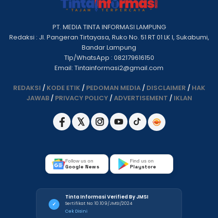
PT. MEDIA TINTA INFORMASI LAMPUNG
Redaksi : Jl. Pangeran Tirtayasa, Ruko No. 51 RT 01 LK I, Sukabumi,
Bandar Lampung
Tlp/WhatsApp : 082179616150
Email: Tintainformasi2@gmail.com
REDAKSI
/
KODE ETIK
/
PEDOMAN MEDIA
/
DISCLAIMER
/
HAK
JAWAB
/
PRIVACY POLICY
/
ADVERTISEMENT
/
IKLAN
Follow us on
Find us on
Google News
Playstore
Tinta Informasi Verified By JMSI
Sertifikat No: 10.109/JMSI/2024
✓
Cek Disini