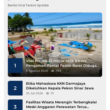
Berita Viral Terkini Update
Viral Proyek 22 milyar Milik BBWS
1
Pengaman Pantai Pesisir Barat Diduga
Gunakan Besi Banci
5 Agustus 2026
1169
Etika Mahasiswa KKN Darmajaya
2
Dikeluhkan Kepala Pekon Sinar Jawa
25 Juli 2026
711
Fasilitas Wisata Merangin Terbengkalai
3
Meski Anggaran Perawatan Terus