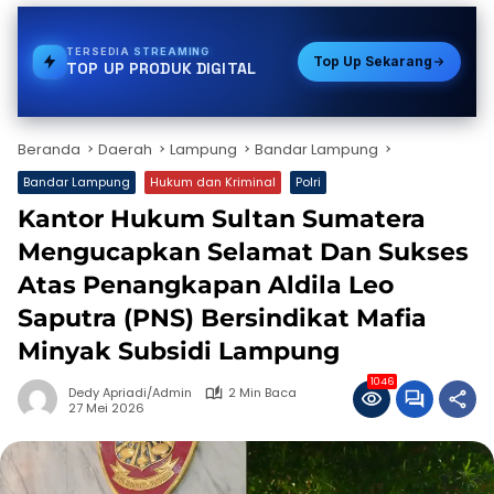
TERSEDIA
BPJS
Top Up Sekarang
TOP UP PRODUK DIGITAL
Beranda
Daerah
Lampung
Bandar Lampung
Bandar Lampung
Hukum dan Kriminal
Polri
Kantor Hukum Sultan Sumatera
Mengucapkan Selamat Dan Sukses
Atas Penangkapan Aldila Leo
Saputra (PNS) Bersindikat Mafia
Minyak Subsidi Lampung
1046
Dedy Apriadi/Admin
2 Min Baca
27 Mei 2026