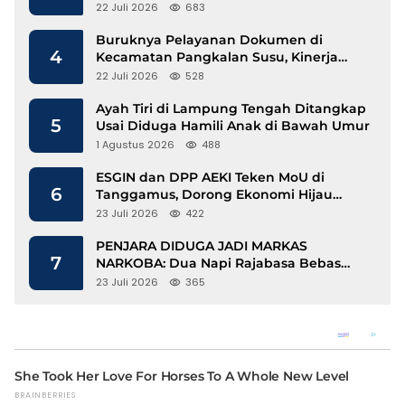
Mengalir
22 Juli 2026
683
Buruknya Pelayanan Dokumen di
4
Kecamatan Pangkalan Susu, Kinerja
Disdukcapil Langkat Disorot
22 Juli 2026
528
Ayah Tiri di Lampung Tengah Ditangkap
5
Usai Diduga Hamili Anak di Bawah Umur
1 Agustus 2026
488
ESGIN dan DPP AEKI Teken MoU di
6
Tanggamus, Dorong Ekonomi Hijau
Berbasis Kopi dan Perdagangan Karbon
23 Juli 2026
422
PENJARA DIDUGA JADI MARKAS
7
NARKOBA: Dua Napi Rajabasa Bebas
Gunakan HP, Muncul Dugaan
23 Juli 2026
365
Keterlibatan Oknum Petugas