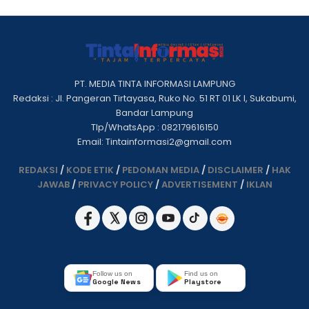
PT. MEDIA TINTA INFORMASI LAMPUNG
Redaksi : Jl. Pangeran Tirtayasa, Ruko No. 51 RT 01 LK I, Sukabumi,
Bandar Lampung
Tlp/WhatsApp : 082179616150
Email: Tintainformasi2@gmail.com
REDAKSI
/
KODE ETIK
/
PEDOMAN MEDIA
/
DISCLAIMER
/
HAK
JAWAB
/
PRIVACY POLICY
/
ADVERTISEMENT
/
IKLAN
Follow us on
Find us on
Google News
Playstore