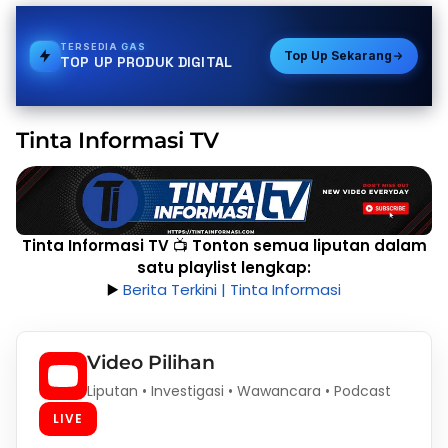
TERSEDIA
GAS
Top Up Sekarang
TOP UP PRODUK DIGITAL
Tinta Informasi TV
Tinta Informasi TV
📺
Tonton semua liputan dalam
satu playlist lengkap:
▶️
Berita Terkini
| Tinta Informasi
Video Pilihan
Liputan • Investigasi • Wawancara • Podcast
LIVE