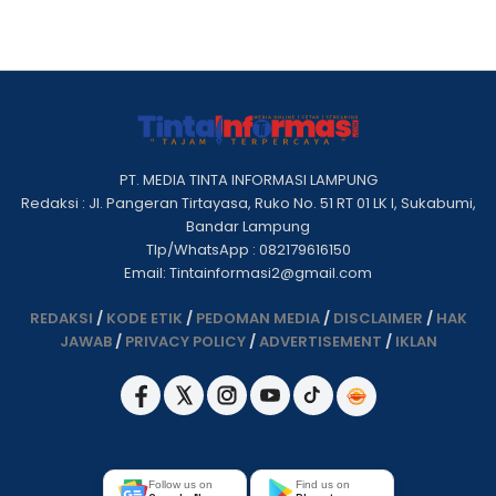
PT. MEDIA TINTA INFORMASI LAMPUNG
Redaksi : Jl. Pangeran Tirtayasa, Ruko No. 51 RT 01 LK I, Sukabumi,
Bandar Lampung
Tlp/WhatsApp : 082179616150
Email: Tintainformasi2@gmail.com
REDAKSI
/
KODE ETIK
/
PEDOMAN MEDIA
/
DISCLAIMER
/
HAK
JAWAB
/
PRIVACY POLICY
/
ADVERTISEMENT
/
IKLAN
Follow us on
Find us on