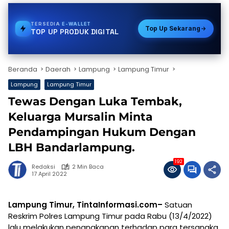
TERSEDIA
BPJS
Top Up Sekarang
TOP UP PRODUK DIGITAL
Beranda
Daerah
Lampung
Lampung Timur
Lampung
Lampung Timur
Tewas Dengan Luka Tembak,
Keluarga Mursalin Minta
Pendampingan Hukum Dengan
LBH Bandarlampung.
192
Redaksi
2 Min Baca
17 April 2022
Lampung Timur, TintaInformasi.com–
Satuan
Reskrim Polres Lampung Timur pada Rabu (13/4/2022)
lalu melakukan penangkapan terhadap para tersangka