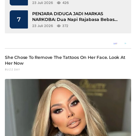
Berbasis Kopi dan Perdagangan Karbon
23 Juli 2026
426
PENJARA DIDUGA JADI MARKAS
7
NARKOBA: Dua Napi Rajabasa Bebas
Gunakan HP, Muncul Dugaan
23 Juli 2026
372
Keterlibatan Oknum Petugas