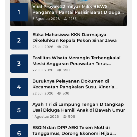
Viral Proyek 22 milyar Milik BBWS
1
Pengaman Pantai Pesisir Barat Diduga
Gunakan Besi Banci
5 Agustus 2026
1233
Etika Mahasiswa KKN Darmajaya
2
Dikeluhkan Kepala Pekon Sinar Jawa
25 Juli 2026
719
Fasilitas Wisata Merangin Terbengkalai
3
Meski Anggaran Perawatan Terus
Mengalir
22 Juli 2026
690
Buruknya Pelayanan Dokumen di
4
Kecamatan Pangkalan Susu, Kinerja
Disdukcapil Langkat Disorot
22 Juli 2026
536
Ayah Tiri di Lampung Tengah Ditangkap
5
Usai Diduga Hamili Anak di Bawah Umur
1 Agustus 2026
506
ESGIN dan DPP AEKI Teken MoU di
6
Tanggamus, Dorong Ekonomi Hijau