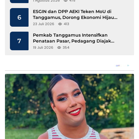
1 Agustus 2026
475
ESGIN dan DPP AEKI Teken MoU di
6
Tanggamus, Dorong Ekonomi Hijau
Berbasis Kopi dan Perdagangan Karbon
23 Juli 2026
413
Pemkab Tanggamus Intensifkan
7
Penataan Pasar, Pedagang Diajak
Tempati Pasar Modern Talang Padang
19 Juli 2026
354