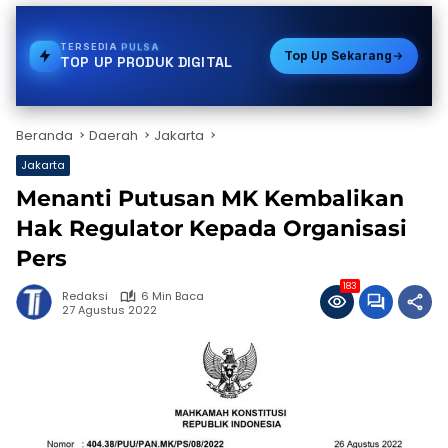
TERSEDIA
E-WALLET
Top Up Sekarang
TOP UP PRODUK DIGITAL
Beranda
Daerah
Jakarta
Jakarta
Menanti Putusan MK Kembalikan
Hak Regulator Kepada Organisasi
Pers
183
Redaksi
6 Min Baca
27 Agustus 2022