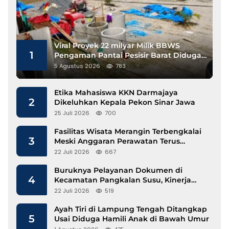
Viral Proyek 22 milyar Milik BBWS
1
Pengaman Pantai Pesisir Barat Diduga
Gunakan Besi Banci
5 Agustus 2026
783
Etika Mahasiswa KKN Darmajaya
2
Dikeluhkan Kepala Pekon Sinar Jawa
25 Juli 2026
700
Fasilitas Wisata Merangin Terbengkalai
3
Meski Anggaran Perawatan Terus
Mengalir
22 Juli 2026
667
Buruknya Pelayanan Dokumen di
4
Kecamatan Pangkalan Susu, Kinerja
Disdukcapil Langkat Disorot
22 Juli 2026
519
Ayah Tiri di Lampung Tengah Ditangkap
5
Usai Diduga Hamili Anak di Bawah Umur