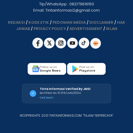
Tlp/WhatsApp : 082179616150
Email: Tintainformasi2@gmail.com
REDAKSI
/
KODE ETIK
/
PEDOMAN MEDIA
/
DISCLAIMER
/
HAK
JAWAB
/
PRIVACY POLICY
/
ADVERTISEMENT
/
IKLAN
Follow us on
Find us on
Google News
Playstore
Tinta Informasi Verified By JMSI
Sertifikat No: 10.109/JMSI/2024
✓
Cek Disini
©COPYRIGHTS 2021 TINTAINFORMASI.COM. "TAJAM TERPERCAYA"