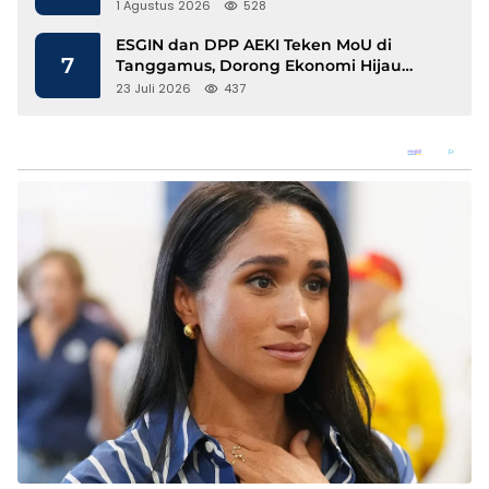
1 Agustus 2026
528
ESGIN dan DPP AEKI Teken MoU di
7
Tanggamus, Dorong Ekonomi Hijau
Berbasis Kopi dan Perdagangan Karbon
23 Juli 2026
437