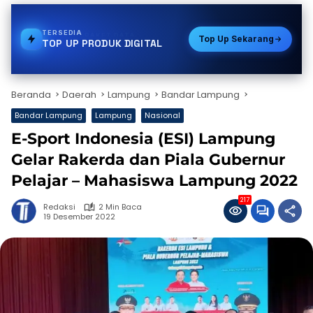
TERSEDIA
E-WALLET
Top Up Sekarang
TOP UP PRODUK DIGITAL
Beranda
Daerah
Lampung
Bandar Lampung
Bandar Lampung
Lampung
Nasional
E-Sport Indonesia (ESI) Lampung
Gelar Rakerda dan Piala Gubernur
Pelajar – Mahasiswa Lampung 2022
217
Redaksi
2 Min Baca
19 Desember 2022