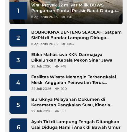
Viral Proyek 22 milyar Milik BBWS
1
Pengaman Pantai Pesisir Barat Diduga
Gunakan Besi Banci
5 Agustus 2026
1311
BOBROKNYA BENTENG SEKOLAH: Satpam
2
SMPN di Bandar Lampung Diduga
Lecehkan Siswi
8 Agustus 2026
1054
Etika Mahasiswa KKN Darmajaya
3
Dikeluhkan Kepala Pekon Sinar Jawa
25 Juli 2026
748
Fasilitas Wisata Merangin Terbengkalai
4
Meski Anggaran Perawatan Terus
Mengalir
22 Juli 2026
700
Buruknya Pelayanan Dokumen di
5
Kecamatan Pangkalan Susu, Kinerja
Disdukcapil Langkat Disorot
22 Juli 2026
551
Ayah Tiri di Lampung Tengah Ditangkap
6
Usai Diduga Hamili Anak di Bawah Umur