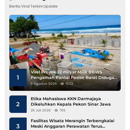
Berita Viral Terkini Update
Viral Proyek 22 milyar Milik BBWS
1
Pengaman Pantai Pesisir Barat Diduga
Gunakan Besi Banci
5 Agustus 2026
1022
Etika Mahasiswa KKN Darmajaya
2
Dikeluhkan Kepala Pekon Sinar Jawa
25 Juli 2026
705
Fasilitas Wisata Merangin Terbengkalai
3
Meski Anggaran Perawatan Terus