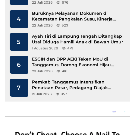
Mengalir
22 Juli 2026
676
Buruknya Pelayanan Dokumen di
4
Kecamatan Pangkalan Susu, Kinerja
Disdukcapil Langkat Disorot
22 Juli 2026
523
Ayah Tiri di Lampung Tengah Ditangkap
5
Usai Diduga Hamili Anak di Bawah Umur
1 Agustus 2026
479
ESGIN dan DPP AEKI Teken MoU di
6
Tanggamus, Dorong Ekonomi Hijau
Berbasis Kopi dan Perdagangan Karbon
23 Juli 2026
416
Pemkab Tanggamus Intensifkan
7
Penataan Pasar, Pedagang Diajak
Tempati Pasar Modern Talang Padang
19 Juli 2026
357