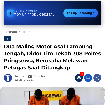
TERSEDIA
TOKEN PLN
Top Up Sekarang
TOP UP PRODUK DIGITAL
Beranda
Polri
Polri
Dua Maling Motor Asal Lampung
Tengah, Didor Tim Tekab 308 Polres
Pringsewu, Berusaha Melawan
Petugas Saat Ditangkap
180
Redaksi
2 Min Baca
22 Maret 2023