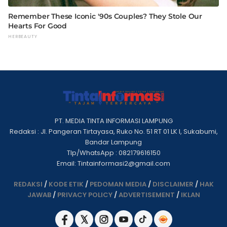
PT. MEDIA TINTA INFORMASI LAMPUNG
Redaksi : Jl. Pangeran Tirtayasa, Ruko No. 51 RT 01 LK I, Sukabumi,
Bandar Lampung
Tlp/WhatsApp : 082179616150
Email: Tintainformasi2@gmail.com
REDAKSI
/
KODE ETIK
/
PEDOMAN MEDIA
/
DISCLAIMER
/
HAK
JAWAB
/
PRIVACY POLICY
/
ADVERTISEMENT
/
IKLAN