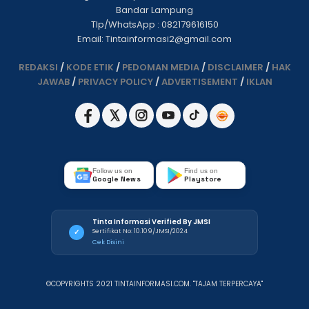
Bandar Lampung
Tlp/WhatsApp : 082179616150
Email: Tintainformasi2@gmail.com
REDAKSI
/
KODE ETIK
/
PEDOMAN MEDIA
/
DISCLAIMER
/
HAK
JAWAB
/
PRIVACY POLICY
/
ADVERTISEMENT
/
IKLAN
Follow us on
Find us on
Google News
Playstore
Tinta Informasi Verified By JMSI
Sertifikat No: 10.109/JMSI/2024
✓
Cek Disini
©COPYRIGHTS 2021 TINTAINFORMASI.COM. "TAJAM TERPERCAYA"