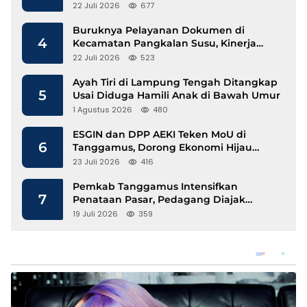
Mengalir
22 Juli 2026
677
Buruknya Pelayanan Dokumen di
4
Kecamatan Pangkalan Susu, Kinerja
Disdukcapil Langkat Disorot
22 Juli 2026
523
Ayah Tiri di Lampung Tengah Ditangkap
5
Usai Diduga Hamili Anak di Bawah Umur
1 Agustus 2026
480
ESGIN dan DPP AEKI Teken MoU di
6
Tanggamus, Dorong Ekonomi Hijau
Berbasis Kopi dan Perdagangan Karbon
23 Juli 2026
416
Pemkab Tanggamus Intensifkan
7
Penataan Pasar, Pedagang Diajak
Tempati Pasar Modern Talang Padang
19 Juli 2026
359