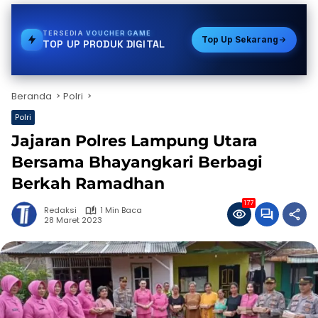
TERSEDIA
TOKEN PLN
Top Up Sekarang
TOP UP PRODUK DIGITAL
Beranda
Polri
Polri
Jajaran Polres Lampung Utara
Bersama Bhayangkari Berbagi
Berkah Ramadhan
177
Redaksi
1 Min Baca
28 Maret 2023