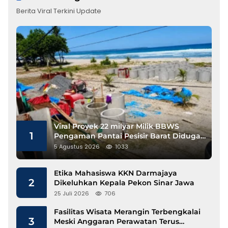
Berita Viral Terkini Update
Viral Proyek 22 milyar Milik BBWS
1
Pengaman Pantai Pesisir Barat Diduga
Gunakan Besi Banci
5 Agustus 2026
1033
Etika Mahasiswa KKN Darmajaya
2
Dikeluhkan Kepala Pekon Sinar Jawa
25 Juli 2026
706
Fasilitas Wisata Merangin Terbengkalai
3
Meski Anggaran Perawatan Terus