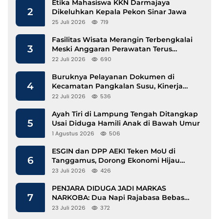
Etika Mahasiswa KKN Darmajaya
2
Dikeluhkan Kepala Pekon Sinar Jawa
25 Juli 2026
719
Fasilitas Wisata Merangin Terbengkalai
3
Meski Anggaran Perawatan Terus
Mengalir
22 Juli 2026
690
Buruknya Pelayanan Dokumen di
4
Kecamatan Pangkalan Susu, Kinerja
Disdukcapil Langkat Disorot
22 Juli 2026
536
Ayah Tiri di Lampung Tengah Ditangkap
5
Usai Diduga Hamili Anak di Bawah Umur
1 Agustus 2026
506
ESGIN dan DPP AEKI Teken MoU di
6
Tanggamus, Dorong Ekonomi Hijau
Berbasis Kopi dan Perdagangan Karbon
23 Juli 2026
426
PENJARA DIDUGA JADI MARKAS
7
NARKOBA: Dua Napi Rajabasa Bebas
Gunakan HP, Muncul Dugaan
23 Juli 2026
372
Keterlibatan Oknum Petugas