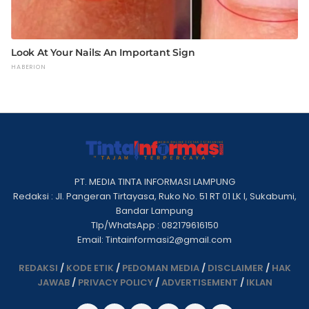
PT. MEDIA TINTA INFORMASI LAMPUNG
Redaksi : Jl. Pangeran Tirtayasa, Ruko No. 51 RT 01 LK I, Sukabumi,
Bandar Lampung
Tlp/WhatsApp : 082179616150
Email: Tintainformasi2@gmail.com
REDAKSI
/
KODE ETIK
/
PEDOMAN MEDIA
/
DISCLAIMER
/
HAK
JAWAB
/
PRIVACY POLICY
/
ADVERTISEMENT
/
IKLAN