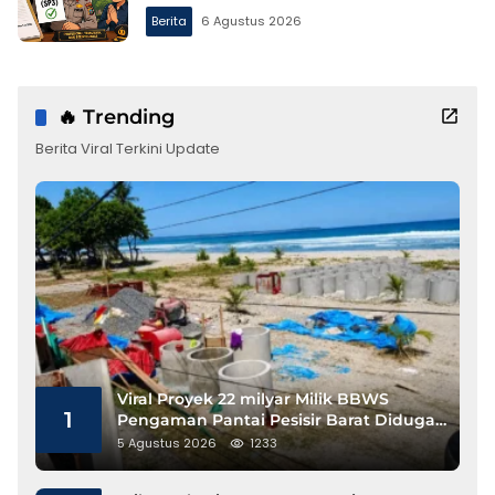
Berita
6 Agustus 2026
🔥 Trending
Berita Viral Terkini Update
Viral Proyek 22 milyar Milik BBWS
1
Pengaman Pantai Pesisir Barat Diduga
Gunakan Besi Banci
5 Agustus 2026
1233