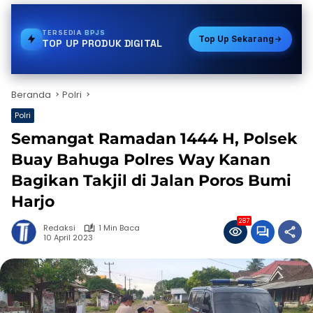
TERSEDIA
PULSA
Top Up Sekarang
TOP UP PRODUK DIGITAL
Beranda
Polri
Polri
Semangat Ramadan 1444 H, Polsek
Buay Bahuga Polres Way Kanan
Bagikan Takjil di Jalan Poros Bumi
Harjo
287
Redaksi
1 Min Baca
10 April 2023