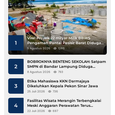
Viral Proyek 22 milyar Milik BBWS
1
Pengaman Pantai Pesisir Barat Diduga
Gunakan Besi Banci
5 Agustus 2026
1286
BOBROKNYA BENTENG SEKOLAH: Satpam
2
SMPN di Bandar Lampung Diduga
Lecehkan Siswi
8 Agustus 2026
793
Etika Mahasiswa KKN Darmajaya
3
Dikeluhkan Kepala Pekon Sinar Jawa
25 Juli 2026
736
Fasilitas Wisata Merangin Terbengkalai
4
Meski Anggaran Perawatan Terus
Mengalir
22 Juli 2026
697