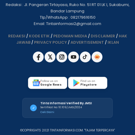
Redaksi : Jl. Pangeran Tirtayasa, Ruko No. 51 RT 01 LK I, Sukabumi,
Bandar Lampung
Tlp/WhatsApp : 082179616150
Email: Tintainformasi2@gmail.com
REDAKSI
/
KODE ETIK
/
PEDOMAN MEDIA
/
DISCLAIMER
/
HAK
JAWAB
/
PRIVACY POLICY
/
ADVERTISEMENT
/
IKLAN
Follow us on
Find us on
Google News
Playstore
Tinta Informasi Verified By JMSI
Sertifikat No: 10.109/JMSI/2024
✓
Cek Disini
©COPYRIGHTS 2021 TINTAINFORMASI.COM. "TAJAM TERPERCAYA"