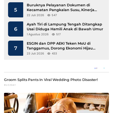
Buruknya Pelayanan Dokumen di
5
Kecamatan Pangkalan Susu, Kinerja
Disdukcapil Langkat Disorot
22 Juli 2026
547
Ayah Tiri di Lampung Tengah Ditangkap
6
Usai Diduga Hamili Anak di Bawah Umur
1 Agustus 2026
517
ESGIN dan DPP AEKI Teken MoU di
7
Tanggamus, Dorong Ekonomi Hijau
Berbasis Kopi dan Perdagangan Karbon
23 Juli 2026
433