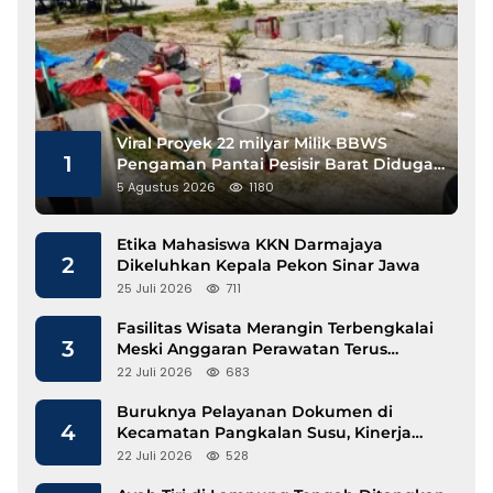
Viral Proyek 22 milyar Milik BBWS
1
Pengaman Pantai Pesisir Barat Diduga
Gunakan Besi Banci
5 Agustus 2026
1180
Etika Mahasiswa KKN Darmajaya
2
Dikeluhkan Kepala Pekon Sinar Jawa
25 Juli 2026
711
Fasilitas Wisata Merangin Terbengkalai
3
Meski Anggaran Perawatan Terus
Mengalir
22 Juli 2026
683
Buruknya Pelayanan Dokumen di
4
Kecamatan Pangkalan Susu, Kinerja
Disdukcapil Langkat Disorot
22 Juli 2026
528