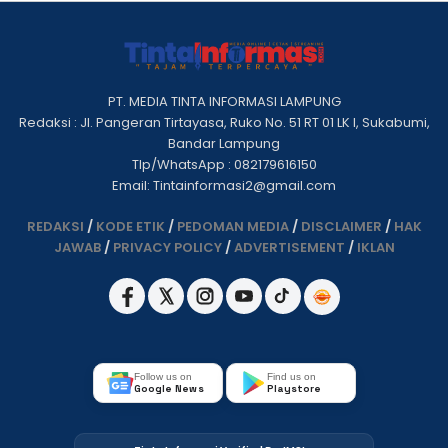
PT. MEDIA TINTA INFORMASI LAMPUNG
Redaksi : Jl. Pangeran Tirtayasa, Ruko No. 51 RT 01 LK I, Sukabumi,
Bandar Lampung
Tlp/WhatsApp : 082179616150
Email: Tintainformasi2@gmail.com
REDAKSI
/
KODE ETIK
/
PEDOMAN MEDIA
/
DISCLAIMER
/
HAK
JAWAB
/
PRIVACY POLICY
/
ADVERTISEMENT
/
IKLAN
Follow us on
Find us on
Google News
Playstore