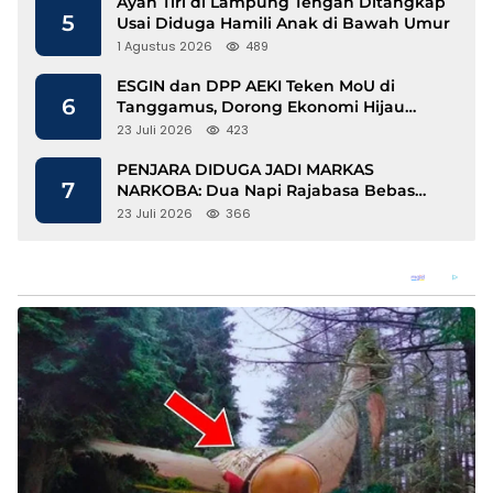
Ayah Tiri di Lampung Tengah Ditangkap
5
Usai Diduga Hamili Anak di Bawah Umur
1 Agustus 2026
489
ESGIN dan DPP AEKI Teken MoU di
6
Tanggamus, Dorong Ekonomi Hijau
Berbasis Kopi dan Perdagangan Karbon
23 Juli 2026
423
PENJARA DIDUGA JADI MARKAS
7
NARKOBA: Dua Napi Rajabasa Bebas
Gunakan HP, Muncul Dugaan
23 Juli 2026
366
Keterlibatan Oknum Petugas