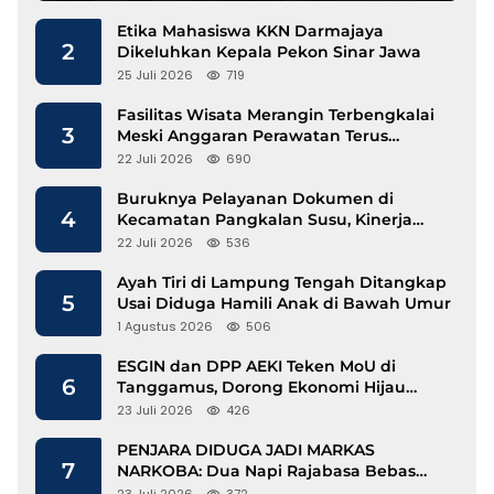
Etika Mahasiswa KKN Darmajaya
2
Dikeluhkan Kepala Pekon Sinar Jawa
25 Juli 2026
719
Fasilitas Wisata Merangin Terbengkalai
3
Meski Anggaran Perawatan Terus
Mengalir
22 Juli 2026
690
Buruknya Pelayanan Dokumen di
4
Kecamatan Pangkalan Susu, Kinerja
Disdukcapil Langkat Disorot
22 Juli 2026
536
Ayah Tiri di Lampung Tengah Ditangkap
5
Usai Diduga Hamili Anak di Bawah Umur
1 Agustus 2026
506
ESGIN dan DPP AEKI Teken MoU di
6
Tanggamus, Dorong Ekonomi Hijau
Berbasis Kopi dan Perdagangan Karbon
23 Juli 2026
426
PENJARA DIDUGA JADI MARKAS
7
NARKOBA: Dua Napi Rajabasa Bebas
Gunakan HP, Muncul Dugaan
23 Juli 2026
372