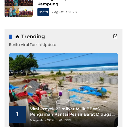
Kampung
Berita
7 Agustus 2026
🔥 Trending
Berita Viral Terkini Update
Viral Proyek 22 milyar Milik BBWS
1
Pengaman Pantai Pesisir Barat Diduga
Gunakan Besi Banci
5 Agustus 2026
1233