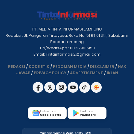
PT. MEDIA TINTA INFORMASI LAMPUNG
Redaksi : Jl. Pangeran Tirtayasa, Ruko No. 51 RT 01 LK I, Sukabumi,
Bandar Lampung
Tlp/WhatsApp : 082179616150
Email: Tintainformasi2@gmail.com
REDAKSI
/
KODE ETIK
/
PEDOMAN MEDIA
/
DISCLAIMER
/
HAK
JAWAB
/
PRIVACY POLICY
/
ADVERTISEMENT
/
IKLAN
Follow us on
Find us on
Google News
Playstore
Tinta Informasi Verified By JMSI