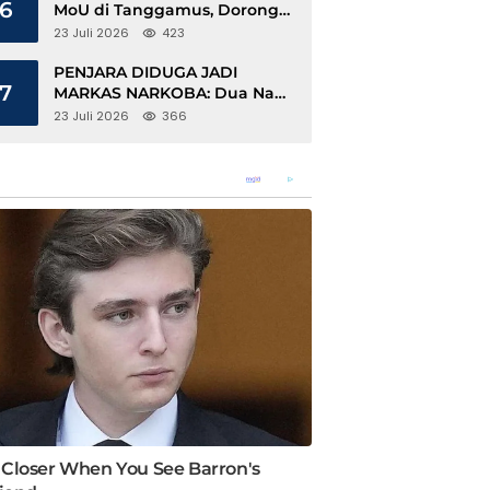
6
MoU di Tanggamus, Dorong
Ekonomi Hijau Berbasis Kopi
23 Juli 2026
423
dan Perdagangan Karbon
PENJARA DIDUGA JADI
7
MARKAS NARKOBA: Dua Napi
Rajabasa Bebas Gunakan HP,
23 Juli 2026
366
Muncul Dugaan Keterlibatan
Oknum Petugas