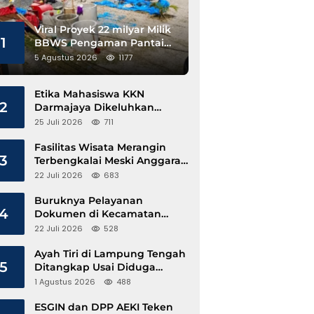
Viral Proyek 22 milyar Milik
1
BBWS Pengaman Pantai
Pesisir Barat Diduga
5 Agustus 2026
1177
Gunakan Besi Banci
Etika Mahasiswa KKN
2
Darmajaya Dikeluhkan
Kepala Pekon Sinar Jawa
25 Juli 2026
711
Fasilitas Wisata Merangin
3
Terbengkalai Meski Anggaran
Perawatan Terus Mengalir
22 Juli 2026
683
Buruknya Pelayanan
4
Dokumen di Kecamatan
Pangkalan Susu, Kinerja
22 Juli 2026
528
Disdukcapil Langkat Disorot
Ayah Tiri di Lampung Tengah
5
Ditangkap Usai Diduga
Hamili Anak di Bawah Umur
1 Agustus 2026
488
ESGIN dan DPP AEKI Teken