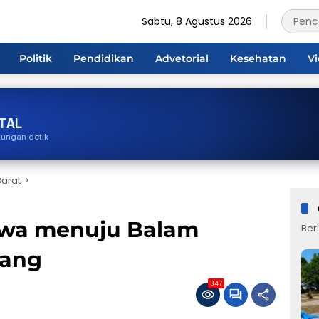
Sabtu, 8 Agustus 2026
Politik
Pendidikan
Advetorial
Kesehatan
V
TAL
tungan detik
arat
iwa menuju Balam
Beri
rang
347