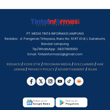
PT. MEDIA TINTA INFORMASI LAMPUNG
Redaksi : Jl. Pangeran Tirtayasa, Ruko No. 51 RT 01 LK I, Sukabumi,
Bandar Lampung
Tlp/WhatsApp : 082179616150
Email: Tintainformasi2@gmail.com
REDAKSI
/
KODE ETIK
/
PEDOMAN MEDIA
/
DISCLAIMER
/
HAK
JAWAB
/
PRIVACY POLICY
/
ADVERTISEMENT
/
IKLAN
Follow us on
Find us on
Google News
Playstore