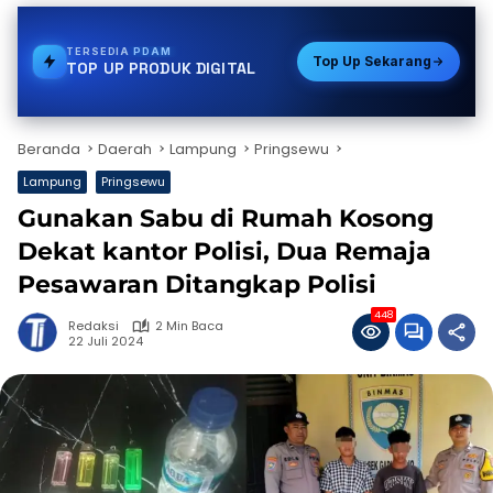
TERSEDIA
PAKET DATA
Top Up Sekarang
TOP UP PRODUK DIGITAL
Beranda
Daerah
Lampung
Pringsewu
Lampung
Pringsewu
Gunakan Sabu di Rumah Kosong
Dekat kantor Polisi, Dua Remaja
Pesawaran Ditangkap Polisi
448
Redaksi
2 Min Baca
22 Juli 2024