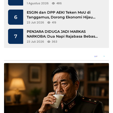
1 Agustus 2026
486
ESGIN dan DPP AEKI Teken MoU di
6
Tanggamus, Dorong Ekonomi Hijau
Berbasis Kopi dan Perdagangan Karbon
23 Juli 2026
419
PENJARA DIDUGA JADI MARKAS
7
NARKOBA: Dua Napi Rajabasa Bebas
Gunakan HP, Muncul Dugaan
23 Juli 2026
363
Keterlibatan Oknum Petugas