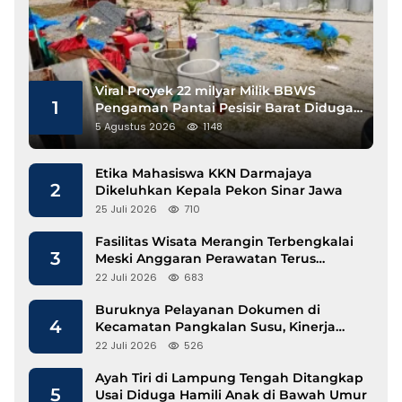
Viral Proyek 22 milyar Milik BBWS
1
Pengaman Pantai Pesisir Barat Diduga
Gunakan Besi Banci
5 Agustus 2026
1148
Etika Mahasiswa KKN Darmajaya
2
Dikeluhkan Kepala Pekon Sinar Jawa
25 Juli 2026
710
Fasilitas Wisata Merangin Terbengkalai
3
Meski Anggaran Perawatan Terus
Mengalir
22 Juli 2026
683
Buruknya Pelayanan Dokumen di
4
Kecamatan Pangkalan Susu, Kinerja
Disdukcapil Langkat Disorot
22 Juli 2026
526
Ayah Tiri di Lampung Tengah Ditangkap
5
Usai Diduga Hamili Anak di Bawah Umur