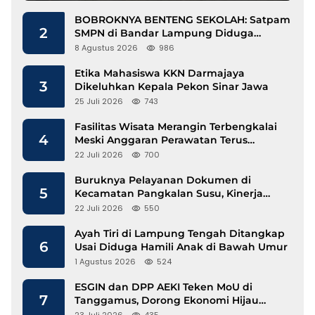
BOBROKNYA BENTENG SEKOLAH: Satpam
2
SMPN di Bandar Lampung Diduga
Lecehkan Siswi
8 Agustus 2026
986
Etika Mahasiswa KKN Darmajaya
3
Dikeluhkan Kepala Pekon Sinar Jawa
25 Juli 2026
743
Fasilitas Wisata Merangin Terbengkalai
4
Meski Anggaran Perawatan Terus
Mengalir
22 Juli 2026
700
Buruknya Pelayanan Dokumen di
5
Kecamatan Pangkalan Susu, Kinerja
Disdukcapil Langkat Disorot
22 Juli 2026
550
Ayah Tiri di Lampung Tengah Ditangkap
6
Usai Diduga Hamili Anak di Bawah Umur
1 Agustus 2026
524
ESGIN dan DPP AEKI Teken MoU di
7
Tanggamus, Dorong Ekonomi Hijau
Berbasis Kopi dan Perdagangan Karbon
23 Juli 2026
435