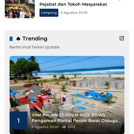
Pejabat dan Tokoh Masyarakat
Lampung
9 Agustus 2026
🔥 Trending
Berita Viral Terkini Update
Viral Proyek 22 milyar Milik BBWS
1
Pengaman Pantai Pesisir Barat Diduga
Gunakan Besi Banci
5 Agustus 2026
1303