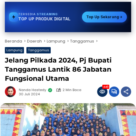
TERSEDIA
PULSA
Top Up Sekarang
TOP UP PRODUK DIGITAL
Beranda
Daerah
Lampung
Tanggamus
Lampung
Tanggamus
Jelang Pilkada 2024, Pj Bupati
Tanggamus Lantik 86 Jabatan
Fungsional Utama
448
Nanda Hastedy
2 Min Baca
30 Juli 2024