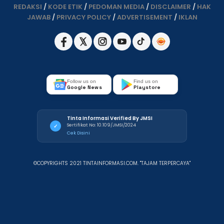
REDAKSI
/
KODE ETIK
/
PEDOMAN MEDIA
/
DISCLAIMER
/
HAK
JAWAB
/
PRIVACY POLICY
/
ADVERTISEMENT
/
IKLAN
Follow us on
Find us on
Google News
Playstore
Tinta Informasi Verified By JMSI
Sertifikat No: 10.109/JMSI/2024
✓
Cek Disini
©COPYRIGHTS 2021 TINTAINFORMASI.COM. "TAJAM TERPERCAYA"