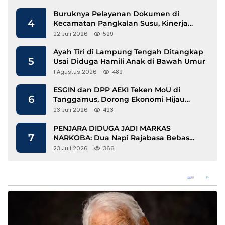
Buruknya Pelayanan Dokumen di
4
Kecamatan Pangkalan Susu, Kinerja
Disdukcapil Langkat Disorot
22 Juli 2026
529
Ayah Tiri di Lampung Tengah Ditangkap
5
Usai Diduga Hamili Anak di Bawah Umur
1 Agustus 2026
489
ESGIN dan DPP AEKI Teken MoU di
6
Tanggamus, Dorong Ekonomi Hijau
Berbasis Kopi dan Perdagangan Karbon
23 Juli 2026
423
PENJARA DIDUGA JADI MARKAS
7
NARKOBA: Dua Napi Rajabasa Bebas
Gunakan HP, Muncul Dugaan
23 Juli 2026
366
Keterlibatan Oknum Petugas