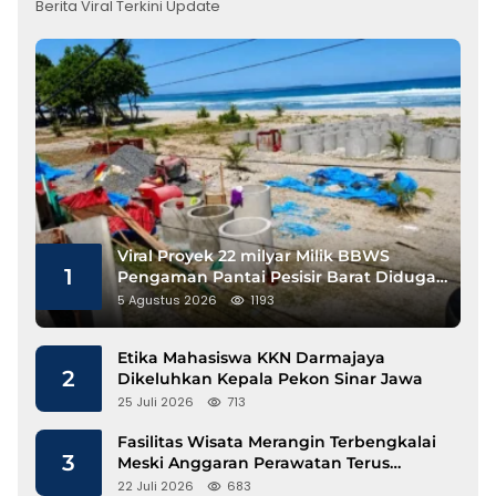
Berita Viral Terkini Update
Viral Proyek 22 milyar Milik BBWS
1
Pengaman Pantai Pesisir Barat Diduga
Gunakan Besi Banci
5 Agustus 2026
1193
Etika Mahasiswa KKN Darmajaya
2
Dikeluhkan Kepala Pekon Sinar Jawa
25 Juli 2026
713
Fasilitas Wisata Merangin Terbengkalai
3
Meski Anggaran Perawatan Terus
Mengalir
22 Juli 2026
683