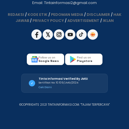
Email: Tintainformasi2@gmail.com
REDAKSI
/
KODE ETIK
/
PEDOMAN MEDIA
/
DISCLAIMER
/
HAK
JAWAB
/
PRIVACY POLICY
/
ADVERTISEMENT
/
IKLAN
Follow us on
Find us on
Google News
Playstore
Tinta Informasi Verified By JMSI
Sertifikat No: 10.109/JMSI/2024
✓
Cek Disini
©COPYRIGHTS 2021 TINTAINFORMASI.COM. "TAJAM TERPERCAYA"