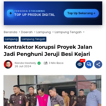
TERSEDIA
PDAM
Top Up Sekarang
TOP UP PRODUK DIGITAL
Beranda
Daerah
Lampung
Lampung Tengah
Lampung
Lampung Tengah
Kontraktor Korupsi Proyek Jalan
Jadi Penghuni Jeruji Besi Kejari
447
Nanda Hastedy
3 Min Baca
26 Juli 2024