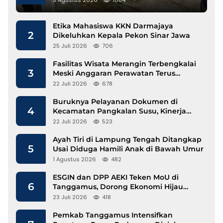
5 Agustus 2026
1084
Etika Mahasiswa KKN Darmajaya
2
Dikeluhkan Kepala Pekon Sinar Jawa
25 Juli 2026
706
Fasilitas Wisata Merangin Terbengkalai
3
Meski Anggaran Perawatan Terus
Mengalir
22 Juli 2026
678
Buruknya Pelayanan Dokumen di
4
Kecamatan Pangkalan Susu, Kinerja
Disdukcapil Langkat Disorot
22 Juli 2026
523
Ayah Tiri di Lampung Tengah Ditangkap
5
Usai Diduga Hamili Anak di Bawah Umur
1 Agustus 2026
482
ESGIN dan DPP AEKI Teken MoU di
6
Tanggamus, Dorong Ekonomi Hijau
Berbasis Kopi dan Perdagangan Karbon
23 Juli 2026
418
Pemkab Tanggamus Intensifkan