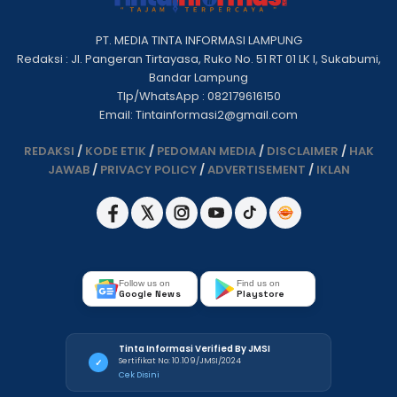
PT. MEDIA TINTA INFORMASI LAMPUNG
Redaksi : Jl. Pangeran Tirtayasa, Ruko No. 51 RT 01 LK I, Sukabumi,
Bandar Lampung
Tlp/WhatsApp : 082179616150
Email: Tintainformasi2@gmail.com
REDAKSI
/
KODE ETIK
/
PEDOMAN MEDIA
/
DISCLAIMER
/
HAK
JAWAB
/
PRIVACY POLICY
/
ADVERTISEMENT
/
IKLAN
Follow us on
Find us on
Google News
Playstore
Tinta Informasi Verified By JMSI
Sertifikat No: 10.109/JMSI/2024
✓
Cek Disini