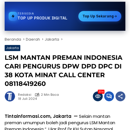
TERSEDIA
VOUCHER GAME
Top Up Sekarang
TOP UP PRODUK DIGITAL
Beranda
Daerah
Jakarta
Jakarta
LSM MANTAN PREMAN INDONESIA
CARI PENGURUS DPW DPD DPC DI
38 KOTA MINAT CALL CENTER
08118419260
204
Redaksi
2 Min Baca
18 Juli 2024
Tintainformasi.com, Jakarta
—
Selain mantan
preman umumpun boleh jadi pengurus LSM Mantan
Preman Indonesia “, Ujar Prof Dr KH Sutan Nasomal