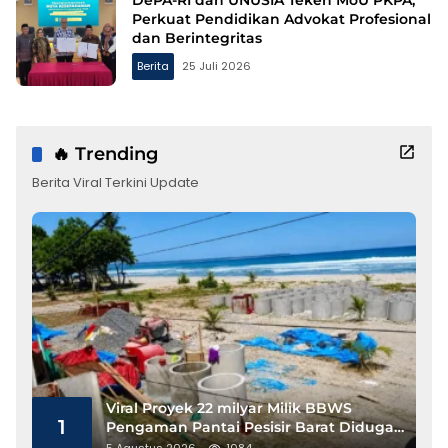
DePA-RI dan UNUSIA Teken MoU PKPA,
Perkuat Pendidikan Advokat Profesional
dan Berintegritas
Berita
25 Juli 2026
🔥 Trending
Berita Viral Terkini Update
Viral Proyek 22 milyar Milik BBWS
1
Pengaman Pantai Pesisir Barat Diduga
Gunakan Besi Banci