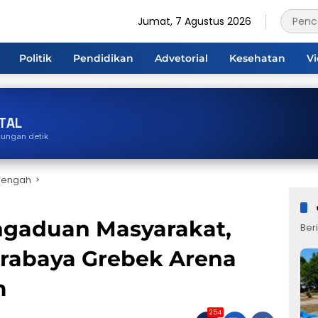
Jumat, 7 Agustus 2026
Politik
Pendidikan
Advetorial
Kesehatan
V
TAL
tungan detik
Tengah
ngaduan Masyarakat,
Beri
urabaya Grebek Arena
m
254