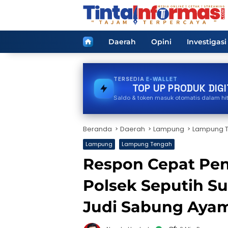
Langsung
ke
konten
Home
Daerah
Opini
Investigasi
TERSEDIA
VOUCHER GAME
TOP UP PRODUK DIGI
Saldo & token masuk otomatis dalam hi
Beranda
Daerah
Lampung
Lampung 
Lampung
Lampung Tengah
Respon Cepat Pe
Polsek Seputih S
Judi Sabung Aya