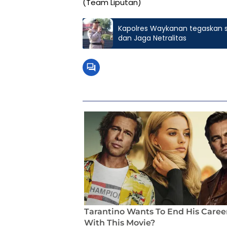
(Team Liputan)
Kapolres Waykanan tegaskan s
dan Jaga Netralitas