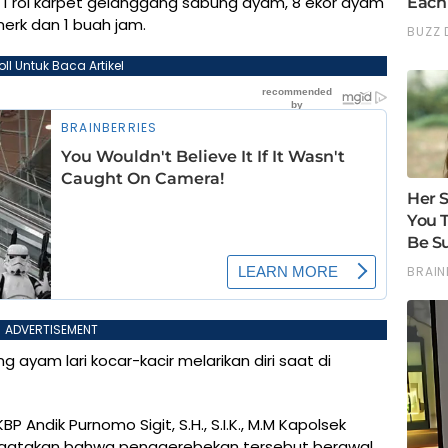
n 1 rol karpet gelanggang sabung ayam, 8 ekor ayam
erk dan 1 buah jam.
oll Untuk Baca Artikel
ADVERTISEMENT
 ayam lari kocar-kacir melarikan diri saat di
 Andik Purnomo Sigit, S.H., S.I.K., M.M Kapolsek
engatakan bahwa penggerebekan tersebut berawal