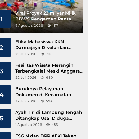
Viral Proyek 22 milyar Milik
1
BBWS Pengaman Pantai
Pesisir Barat Diduga
5 Agustus 2026
1117
Gunakan Besi Banci
Etika Mahasiswa KKN
2
Darmajaya Dikeluhkan
Kepala Pekon Sinar Jawa
25 Juli 2026
708
Fasilitas Wisata Merangin
3
Terbengkalai Meski Anggaran
Perawatan Terus Mengalir
22 Juli 2026
680
Buruknya Pelayanan
4
Dokumen di Kecamatan
Pangkalan Susu, Kinerja
22 Juli 2026
524
Disdukcapil Langkat Disorot
Ayah Tiri di Lampung Tengah
5
Ditangkap Usai Diduga
Hamili Anak di Bawah Umur
1 Agustus 2026
483
ESGIN dan DPP AEKI Teken