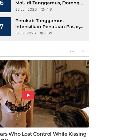
6
MoU di Tanggamus, Dorong
Ekonomi Hijau Berbasis Kopi
23 Juli 2026
418
dan Perdagangan Karbon
Pemkab Tanggamus
7
Intensifkan Penataan Pasar,
Pedagang Diajak Tempati
19 Juli 2026
362
Pasar Modern Talang Padang