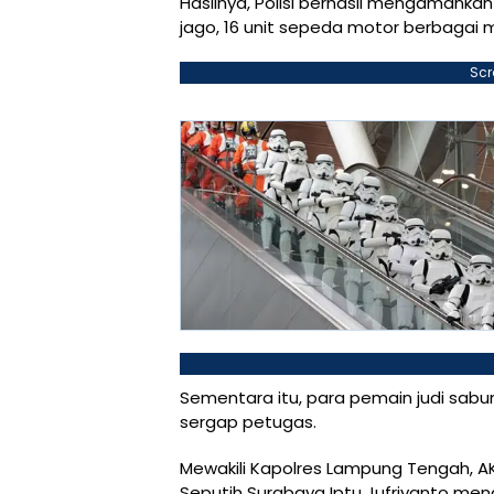
Hasilnya, Polisi berhasil mengamanka
jago, 16 unit sepeda motor berbagai m
Scr
Sementara itu, para pemain judi sabung
sergap petugas.
Mewakili Kapolres Lampung Tengah, AKBP
Seputih Surabaya Iptu Jufriyanto m