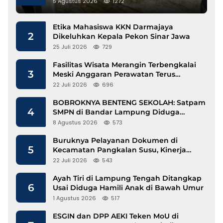
5 Agustus 2026
1272
Etika Mahasiswa KKN Darmajaya
2
Dikeluhkan Kepala Pekon Sinar Jawa
25 Juli 2026
729
Fasilitas Wisata Merangin Terbengkalai
3
Meski Anggaran Perawatan Terus
Mengalir
22 Juli 2026
696
BOBROKNYA BENTENG SEKOLAH: Satpam
4
SMPN di Bandar Lampung Diduga
Lecehkan Siswi
8 Agustus 2026
573
Buruknya Pelayanan Dokumen di
5
Kecamatan Pangkalan Susu, Kinerja
Disdukcapil Langkat Disorot
22 Juli 2026
543
Ayah Tiri di Lampung Tengah Ditangkap
6
Usai Diduga Hamili Anak di Bawah Umur
1 Agustus 2026
517
ESGIN dan DPP AEKI Teken MoU di