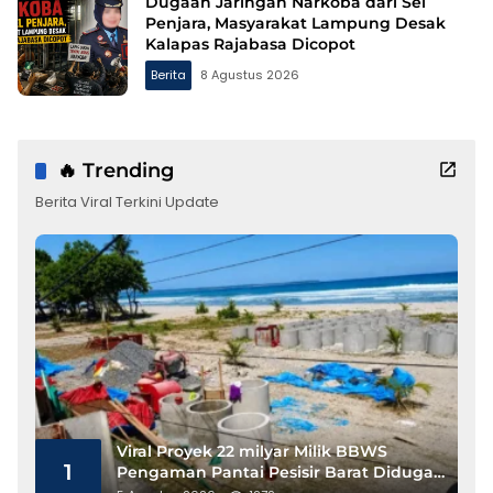
Dugaan Jaringan Narkoba dari Sel
Penjara, Masyarakat Lampung Desak
Kalapas Rajabasa Dicopot
Berita
8 Agustus 2026
🔥 Trending
Berita Viral Terkini Update
Viral Proyek 22 milyar Milik BBWS
1
Pengaman Pantai Pesisir Barat Diduga
Gunakan Besi Banci