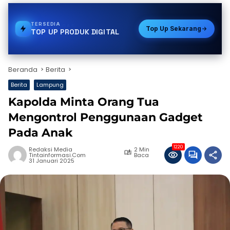
TERSEDIA
PAKET DATA
Top Up Sekarang
TOP UP PRODUK DIGITAL
Beranda
Berita
Berita
Lampung
Kapolda Minta Orang Tua
Mengontrol Penggunaan Gadget
Pada Anak
1220
Redaksi Media
2 Min
Tintainformasi.com
Baca
31 Januari 2025