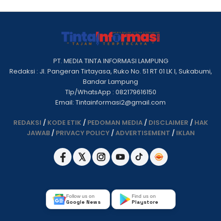
PT. MEDIA TINTA INFORMASI LAMPUNG
Redaksi : Jl. Pangeran Tirtayasa, Ruko No. 51 RT 01 LK I, Sukabumi,
Bandar Lampung
Tlp/WhatsApp : 082179616150
Email: Tintainformasi2@gmail.com
REDAKSI
/
KODE ETIK
/
PEDOMAN MEDIA
/
DISCLAIMER
/
HAK
JAWAB
/
PRIVACY POLICY
/
ADVERTISEMENT
/
IKLAN
Follow us on
Find us on
Google News
Playstore