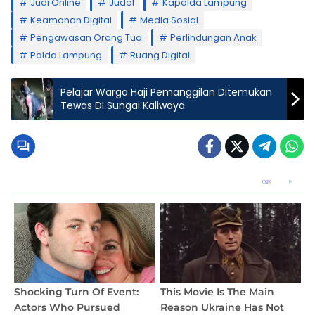
Judi Online
Judol
Kapolda Lampung
Keamanan Digital
Media Sosial
Pengawasan Orang Tua
Perlindungan Anak
Polda Lampung
Ruang Digital
Pelajar Warga Haji Pemanggilan Ditemukan
Tewas Di Sungai Kaliwaya