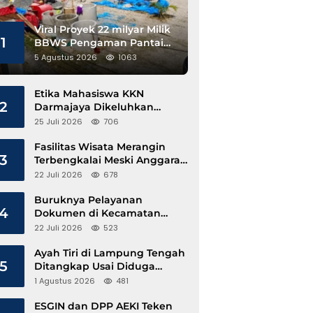
Viral Proyek 22 milyar Milik
1
BBWS Pengaman Pantai
Pesisir Barat Diduga
5 Agustus 2026
1063
Gunakan Besi Banci
Etika Mahasiswa KKN
2
Darmajaya Dikeluhkan
Kepala Pekon Sinar Jawa
25 Juli 2026
706
Fasilitas Wisata Merangin
3
Terbengkalai Meski Anggaran
Perawatan Terus Mengalir
22 Juli 2026
678
Buruknya Pelayanan
4
Dokumen di Kecamatan
Pangkalan Susu, Kinerja
22 Juli 2026
523
Disdukcapil Langkat Disorot
Ayah Tiri di Lampung Tengah
5
Ditangkap Usai Diduga
Hamili Anak di Bawah Umur
1 Agustus 2026
481
ESGIN dan DPP AEKI Teken