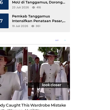
6
MoU di Tanggamus, Dorong
Ekonomi Hijau Berbasis Kopi
23 Juli 2026
416
dan Perdagangan Karbon
Pemkab Tanggamus
7
Intensifkan Penataan Pasar,
Pedagang Diajak Tempati
19 Juli 2026
361
Pasar Modern Talang Padang