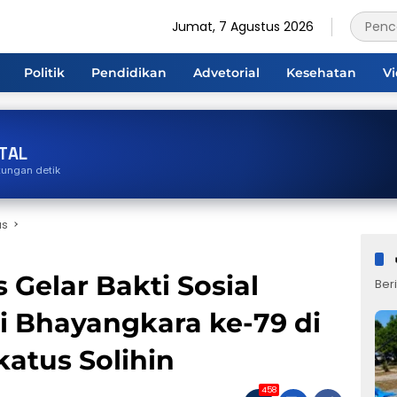
Jumat, 7 Agustus 2026
Politik
Pendidikan
Advetorial
Kesehatan
V
TAL
tungan detik
us
Gelar Bakti Sosial
Beri
i Bhayangkara ke-79 di
katus Solihin
458