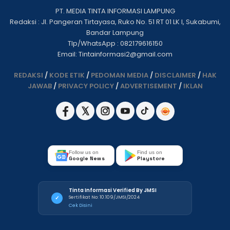
PT. MEDIA TINTA INFORMASI LAMPUNG
Redaksi : Jl. Pangeran Tirtayasa, Ruko No. 51 RT 01 LK I, Sukabumi,
Bandar Lampung
Tlp/WhatsApp : 082179616150
Email: Tintainformasi2@gmail.com
REDAKSI
/
KODE ETIK
/
PEDOMAN MEDIA
/
DISCLAIMER
/
HAK
JAWAB
/
PRIVACY POLICY
/
ADVERTISEMENT
/
IKLAN
Follow us on
Find us on
Google News
Playstore
Tinta Informasi Verified By JMSI
Sertifikat No: 10.109/JMSI/2024
✓
Cek Disini