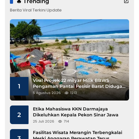
🔥 Trending
Berita Viral Terkini Update
Viral Proyek 22 milyar Milik BBWS
1
Pengaman Pantai Pesisir Barat Diduga
Gunakan Besi Banci
5 Agustus 2026
1213
Etika Mahasiswa KKN Darmajaya
2
Dikeluhkan Kepala Pekon Sinar Jawa
25 Juli 2026
714
Fasilitas Wisata Merangin Terbengkalai
3
Meski Anggaran Perawatan Terus