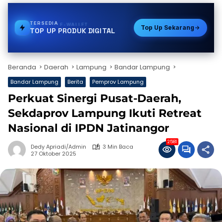
TERSEDIA
PDAM
Top Up Sekarang
TOP UP PRODUK DIGITAL
Beranda
Daerah
Lampung
Bandar Lampung
Bandar Lampung
Berita
Pemprov Lampung
Perkuat Sinergi Pusat-Daerah,
Sekdaprov Lampung Ikuti Retreat
Nasional di IPDN Jatinangor
2581
Dedy Apriadi/Admin
3 Min Baca
27 Oktober 2025