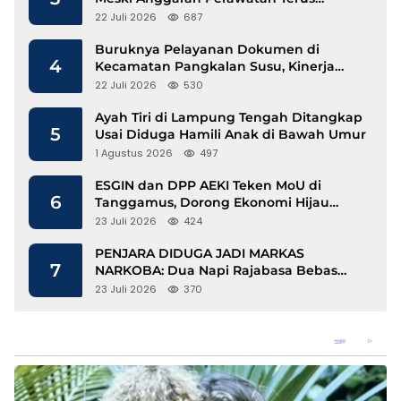
Mengalir
22 Juli 2026
687
Buruknya Pelayanan Dokumen di
4
Kecamatan Pangkalan Susu, Kinerja
Disdukcapil Langkat Disorot
22 Juli 2026
530
Ayah Tiri di Lampung Tengah Ditangkap
5
Usai Diduga Hamili Anak di Bawah Umur
1 Agustus 2026
497
ESGIN dan DPP AEKI Teken MoU di
6
Tanggamus, Dorong Ekonomi Hijau
Berbasis Kopi dan Perdagangan Karbon
23 Juli 2026
424
PENJARA DIDUGA JADI MARKAS
7
NARKOBA: Dua Napi Rajabasa Bebas
Gunakan HP, Muncul Dugaan
23 Juli 2026
370
Keterlibatan Oknum Petugas