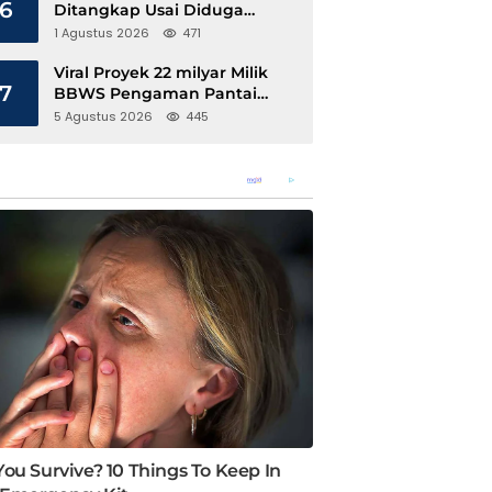
6
Ditangkap Usai Diduga
Hamili Anak di Bawah Umur
1 Agustus 2026
471
Viral Proyek 22 milyar Milik
7
BBWS Pengaman Pantai
Pesisir Barat Diduga
5 Agustus 2026
445
Gunakan Besi Banci