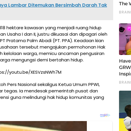
ya Lambar Ditemukan Bersimbah Darah Tak
 818 hektare kawasan yang menjadi ruang hidup
Usaha I dan II, justru dikuasai dan dipagari oleh
PT Pratama Palm Abadi (PT. PPA). Keadaan kian
 perusahaan tersebut mengajukan permohonan Hak
ah kelolaan warga, memicu ancaman pengusiran
warga mengungsi demi bertahan hidup.
https://youtu.be/XESVzsNWh7M
okoh Pers Nasional sekaligus Ketua Umum PPWI,
ar tegas. Ia mendesak pemerintah pusat dan
ensi guna melindungi hak hidup komunitas yang