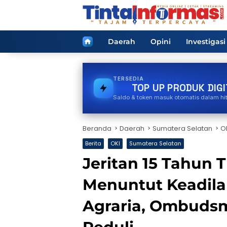
Langsung
ke
konten
Home
Daerah
Opini
Investigasi
TERSEDIA
BPJS
TOP UP PRODUK DIGI
Saldo & token masuk otomatis dalam hi
Beranda
Daerah
Sumatera Selatan
O
Berita
OKI
Sumatera Selatan
Jeritan 15 Tahun T
Menuntut Keadila
Agraria, Ombudsm