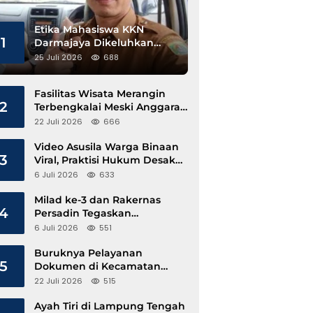
Etika Mahasiswa KKN
1
Darmajaya Dikeluhkan
Kepala Pekon Sinar Jawa
25 Juli 2026
688
Fasilitas Wisata Merangin
2
Terbengkalai Meski Anggaran
Perawatan Terus Mengalir
22 Juli 2026
666
Video Asusila Warga Binaan
3
Viral, Praktisi Hukum Desak
Evaluasi Lapas Tanjung Raja
6 Juli 2026
633
Milad ke-3 dan Rakernas
4
Persadin Tegaskan
Komitmen Transformasi
6 Juli 2026
551
Advokat Profesional di Era
Digital
Buruknya Pelayanan
5
Dokumen di Kecamatan
Pangkalan Susu, Kinerja
22 Juli 2026
515
Disdukcapil Langkat Disorot
Ayah Tiri di Lampung Tengah