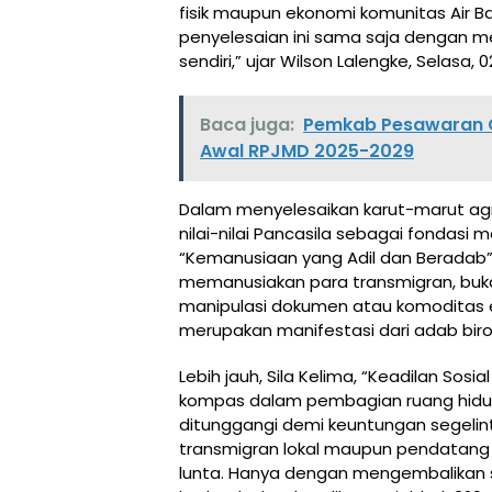
fisik maupun ekonomi komunitas Air B
penyelesaian ini sama saja dengan me
sendiri,” ujar Wilson Lalengke, Selasa, 0
Baca juga:
Pemkab Pesawaran G
Awal RPJMD 2025-2029
Dalam menyelesaikan karut-marut agrar
nilai-nilai Pancasila sebagai fondasi
“Kemanusiaan yang Adil dan Beradab”
memanusiakan para transmigran, buk
manipulasi dokumen atau komoditas e
merupakan manifestasi dari adab birok
Lebih jauh, Sila Kelima, “Keadilan Sosi
kompas dalam pembagian ruang hidup
ditunggangi demi keuntungan segelin
transmigran lokal maupun pendatang 
lunta. Hanya dengan mengembalikan 