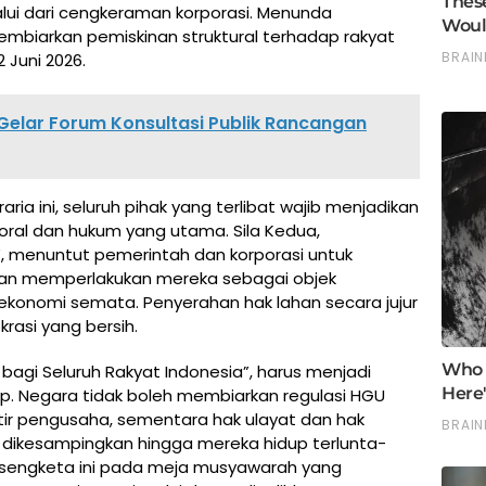
alui dari cengkeraman korporasi. Menunda
mbiarkan pemiskinan struktural terhadap rakyat
2 Juni 2026.
elar Forum Konsultasi Publik Rancangan
ia ini, seluruh pihak yang terlibat wajib menjadikan
 moral dan hukum yang utama. Sila Kedua,
, menuntut pemerintah dan korporasi untuk
an memperlakukan mereka sebagai objek
konomi semata. Penyerahan hak lahan secara jujur
rasi yang bersih.
al bagi Seluruh Rakyat Indonesia”, harus menjadi
. Negara tidak boleh membiarkan regulasi HGU
tir pengusaha, sementara hak ulayat dan hak
dikesampingkan hingga mereka hidup terlunta-
sengketa ini pada meja musyawarah yang