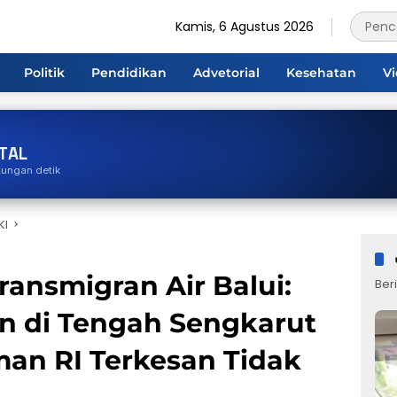
Kamis, 6 Agustus 2026
Politik
Pendidikan
Advetorial
Kesehatan
V
TAL
tungan detik
KI
ransmigran Air Balui:
Beri
n di Tengah Sengkarut
an RI Terkesan Tidak