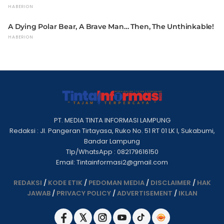
PT. MEDIA TINTA INFORMASI LAMPUNG
Redaksi : Jl. Pangeran Tirtayasa, Ruko No. 51 RT 01 LK I, Sukabumi,
Bandar Lampung
Tlp/WhatsApp : 082179616150
Email: Tintainformasi2@gmail.com
REDAKSI
/
KODE ETIK
/
PEDOMAN MEDIA
/
DISCLAIMER
/
HAK
JAWAB
/
PRIVACY POLICY
/
ADVERTISEMENT
/
IKLAN