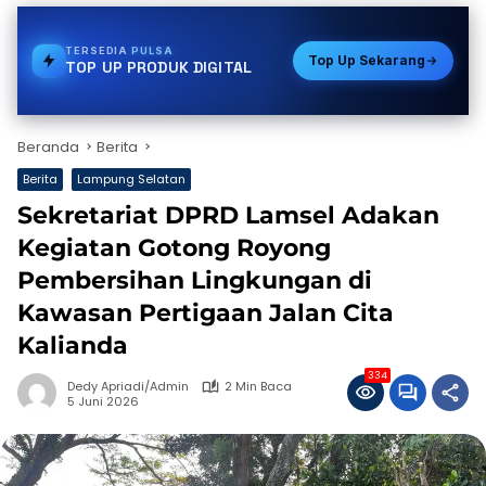
TERSEDIA
VOUCHER GAME
Top Up Sekarang
TOP UP PRODUK DIGITAL
Beranda
Berita
Berita
Lampung Selatan
Sekretariat DPRD Lamsel Adakan
Kegiatan Gotong Royong
Pembersihan Lingkungan di
Kawasan Pertigaan Jalan Cita
Kalianda
334
Dedy Apriadi/Admin
2 Min Baca
5 Juni 2026