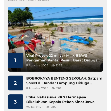
Viral Proyek 22 milyar Milik BBWS
1
Pengaman Pantai Pesisir Barat Diduga
Gunakan Besi Banci
5 Agustus 2026
1285
BOBROKNYA BENTENG SEKOLAH: Satpam
2
SMPN di Bandar Lampung Diduga
Lecehkan Siswi
8 Agustus 2026
746
Etika Mahasiswa KKN Darmajaya
3
Dikeluhkan Kepala Pekon Sinar Jawa
25 Juli 2026
735