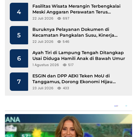
Fasilitas Wisata Merangin Terbengkalai
4
Meski Anggaran Perawatan Terus
Mengalir
22 Juli 2026
697
Buruknya Pelayanan Dokumen di
5
Kecamatan Pangkalan Susu, Kinerja
Disdukcapil Langkat Disorot
22 Juli 2026
546
Ayah Tiri di Lampung Tengah Ditangkap
6
Usai Diduga Hamili Anak di Bawah Umur
1 Agustus 2026
517
ESGIN dan DPP AEKI Teken MoU di
7
Tanggamus, Dorong Ekonomi Hijau
Berbasis Kopi dan Perdagangan Karbon
23 Juli 2026
433