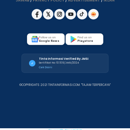
JAWAB
/
PRIVACY POLICY
/
ADVERTISEMENT
/
IKLAN
Follow us on
Find us on
Google News
Playstore
Tinta Informasi Verified By JMSI
Sertifikat No: 10.109/JMSI/2024
✓
Cek Disini
©COPYRIGHTS 2021 TINTAINFORMASI.COM. "TAJAM TERPERCAYA"