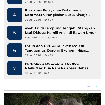
Mengalir
22 Juli 2026
683
Buruknya Pelayanan Dokumen di
4
Kecamatan Pangkalan Susu, Kinerja
Disdukcapil Langkat Disorot
22 Juli 2026
529
Ayah Tiri di Lampung Tengah Ditangkap
5
Usai Diduga Hamili Anak di Bawah Umur
1 Agustus 2026
489
ESGIN dan DPP AEKI Teken MoU di
6
Tanggamus, Dorong Ekonomi Hijau
Berbasis Kopi dan Perdagangan Karbon
23 Juli 2026
423
PENJARA DIDUGA JADI MARKAS
7
NARKOBA: Dua Napi Rajabasa Bebas
Gunakan HP, Muncul Dugaan
23 Juli 2026
366
Keterlibatan Oknum Petugas