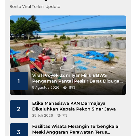
Berita Viral Terkini Update
Viral Proyek 22 milyar Milik BBWS
1
Pengaman Pantai Pesisir Barat Diduga
Gunakan Besi Banci
5 Agustus 2026
1193
Etika Mahasiswa KKN Darmajaya
2
Dikeluhkan Kepala Pekon Sinar Jawa
25 Juli 2026
713
Fasilitas Wisata Merangin Terbengkalai
3
Meski Anggaran Perawatan Terus