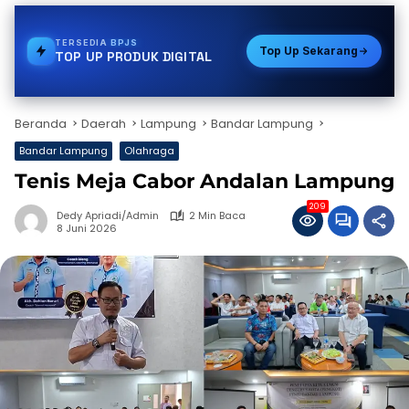
TERSEDIA
PULSA
Top Up Sekarang
TOP UP PRODUK DIGITAL
Beranda
Daerah
Lampung
Bandar Lampung
Bandar Lampung
Olahraga
Tenis Meja Cabor Andalan Lampung
209
Dedy Apriadi/Admin
2 Min Baca
8 Juni 2026