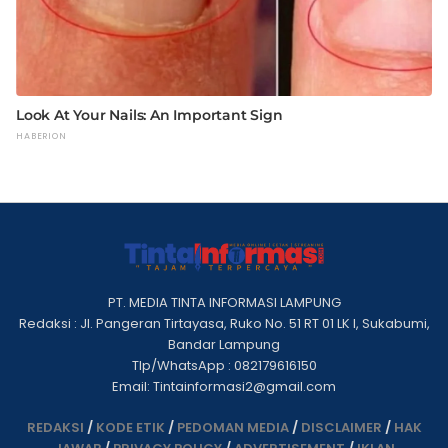
PT. MEDIA TINTA INFORMASI LAMPUNG
Redaksi : Jl. Pangeran Tirtayasa, Ruko No. 51 RT 01 LK I, Sukabumi,
Bandar Lampung
Tlp/WhatsApp : 082179616150
Email: Tintainformasi2@gmail.com
REDAKSI
/
KODE ETIK
/
PEDOMAN MEDIA
/
DISCLAIMER
/
HAK