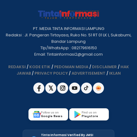
PT. MEDIA TINTA INFORMASI LAMPUNG
Redaksi : Jl. Pangeran Tirtayasa, Ruko No. 51 RT 01 LK I, Sukabumi,
Bandar Lampung
Tlp/WhatsApp : 082179616150
Email: Tintainformasi2@gmail.com
REDAKSI
/
KODE ETIK
/
PEDOMAN MEDIA
/
DISCLAIMER
/
HAK
JAWAB
/
PRIVACY POLICY
/
ADVERTISEMENT
/
IKLAN
Follow us on
Find us on
Google News
Playstore
Tinta Informasi Verified By JMSI