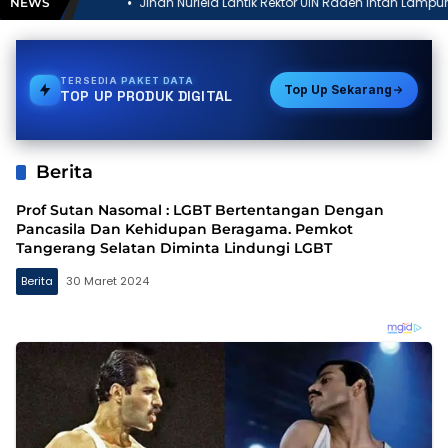
ihan Nurlela Lantik Rektor UIN Raden Intan Lampung sebagai
Ri
NEWS
amabigus Pramuka
Te
TERSEDIA
E-WALLET
Top Up Sekarang
TOP UP PRODUK DIGITAL
Berita
Prof Sutan Nasomal : LGBT Bertentangan Dengan
Pancasila Dan Kehidupan Beragama. Pemkot
Tangerang Selatan Diminta Lindungi LGBT
Berita
30 Maret 2024