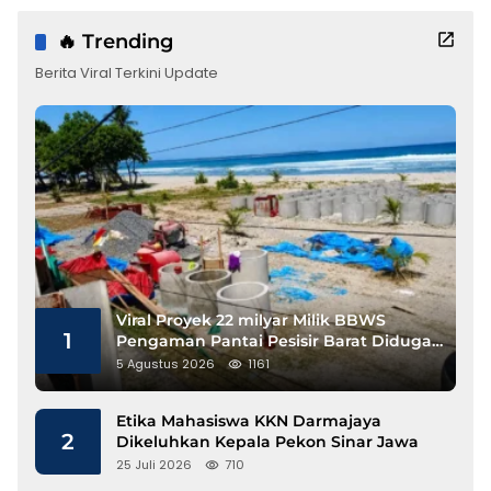
🔥 Trending
Berita Viral Terkini Update
Viral Proyek 22 milyar Milik BBWS
1
Pengaman Pantai Pesisir Barat Diduga
Gunakan Besi Banci
5 Agustus 2026
1161
Etika Mahasiswa KKN Darmajaya
2
Dikeluhkan Kepala Pekon Sinar Jawa
25 Juli 2026
710