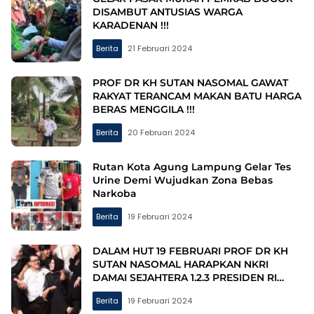
DISAMBUT ANTUSIAS WARGA
KARADENAN !!!
Berita
21 Februari 2024
PROF DR KH SUTAN NASOMAL GAWAT
RAKYAT TERANCAM MAKAN BATU HARGA
BERAS MENGGILA !!!
Berita
20 Februari 2024
Rutan Kota Agung Lampung Gelar Tes
Urine Demi Wujudkan Zona Bebas
Narkoba
Berita
19 Februari 2024
DALAM HUT 19 FEBRUARI PROF DR KH
SUTAN NASOMAL HARAPKAN NKRI
DAMAI SEJAHTERA 1.2.3 PRESIDEN RI
SAMA SAJA KLIM TOKOH PERS HUKUM
Berita
19 Februari 2024
INTERNASIONAL!!!!