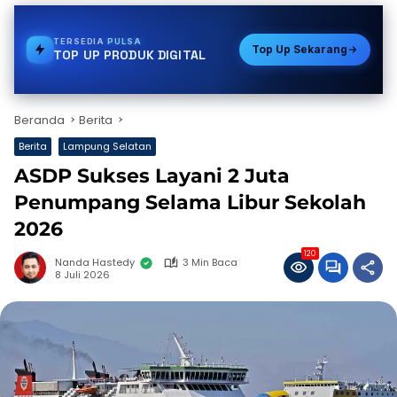
TERSEDIA
BPJS
Top Up Sekarang
TOP UP PRODUK DIGITAL
Beranda
Berita
Berita
Lampung Selatan
ASDP Sukses Layani 2 Juta
Penumpang Selama Libur Sekolah
2026
120
Nanda Hastedy
3 Min Baca
8 Juli 2026