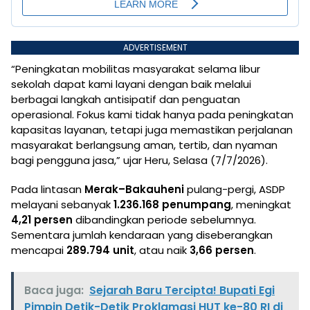
ADVERTISEMENT
“Peningkatan mobilitas masyarakat selama libur
sekolah dapat kami layani dengan baik melalui
berbagai langkah antisipatif dan penguatan
operasional. Fokus kami tidak hanya pada peningkatan
kapasitas layanan, tetapi juga memastikan perjalanan
masyarakat berlangsung aman, tertib, dan nyaman
bagi pengguna jasa,” ujar Heru, Selasa (7/7/2026).
Pada lintasan
Merak–Bakauheni
pulang-pergi, ASDP
melayani sebanyak
1.236.168 penumpang
, meningkat
4,21 persen
dibandingkan periode sebelumnya.
Sementara jumlah kendaraan yang diseberangkan
mencapai
289.794 unit
, atau naik
3,66 persen
.
Baca juga:
Sejarah Baru Tercipta! Bupati Egi
Pimpin Detik-Detik Proklamasi HUT ke-80 RI di