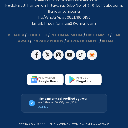
Redaksi : Jl. Pangeran Tirtayasa, Ruko No. 51 RT 01 LK I, Sukabumi,
Bandar Lampung
Tlp/WhatsApp : 082179616150
Email: Tintainformasi2@gmail.com
REDAKSI
/
KODE ETIK
/
PEDOMAN MEDIA
/
DISCLAIMER
/
HAK
JAWAB
/
PRIVACY POLICY
/
ADVERTISEMENT
/
IKLAN
Follow us on
Find us on
Google News
Playstore
Tinta Informasi Verified By JMSI
Sertifikat No: 10.109/JMSI/2024
✓
Cek Disini
©COPYRIGHTS 2021 TINTAINFORMASI.COM. "TAJAM TERPERCAYA"