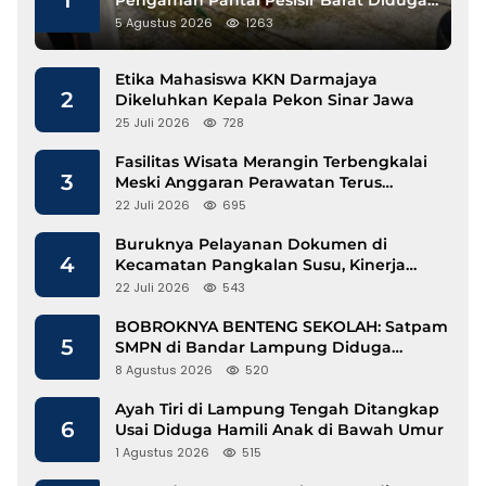
Gunakan Besi Banci
5 Agustus 2026
1263
Etika Mahasiswa KKN Darmajaya
2
Dikeluhkan Kepala Pekon Sinar Jawa
25 Juli 2026
728
Fasilitas Wisata Merangin Terbengkalai
3
Meski Anggaran Perawatan Terus
Mengalir
22 Juli 2026
695
Buruknya Pelayanan Dokumen di
4
Kecamatan Pangkalan Susu, Kinerja
Disdukcapil Langkat Disorot
22 Juli 2026
543
BOBROKNYA BENTENG SEKOLAH: Satpam
5
SMPN di Bandar Lampung Diduga
Lecehkan Siswi
8 Agustus 2026
520
Ayah Tiri di Lampung Tengah Ditangkap
6
Usai Diduga Hamili Anak di Bawah Umur
1 Agustus 2026
515