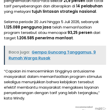
penghematan rata-rata sekitar
21,9 persen
dari total
tarif penyeberangan dan diterapkan di
14 pelabuhan
yang melayani
tujuh lintasan strategis nasional
.
Selama periode 20 Juni hingga 5 Juli 2026, sebanyak
1.125.088 pengguna jasa
telah memanfaatkan
program tersebut atau mencapai
93,25 persen
dari
target
1.206.585 penerima manfaat
.
Baca juga:
Gempa Guncang Tanggamus, 9
Rumah Warga Rusak
“Capaian ini mencerminkan tingginya antusiasme
masyarakat dalam memanfaatkan program stimulus
sekaligus menunjukkan bahwa kebijakan tersebut
efektif membantu masyarakat mengakses layanan
penyeberangan dengan tarif yang lebih terjangkau,”
kata Windy.