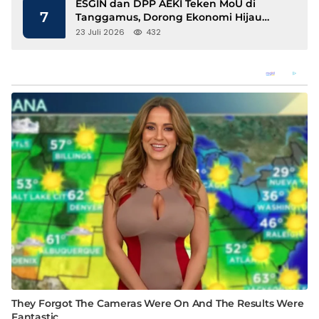
ESGIN dan DPP AEKI Teken MoU di
7
Tanggamus, Dorong Ekonomi Hijau
Berbasis Kopi dan Perdagangan Karbon
23 Juli 2026
432