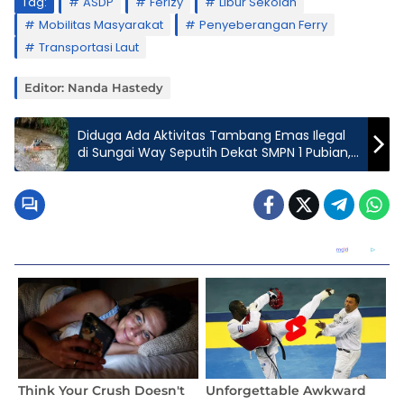
Tag:
ASDP
Ferizy
Libur Sekolah
Mobilitas Masyarakat
Penyeberangan Ferry
Transportasi Laut
Editor: Nanda Hastedy
Diduga Ada Aktivitas Tambang Emas Ilegal
di Sungai Way Seputih Dekat SMPN 1 Pubian,
Warga Desak Aparat Turun Tangan