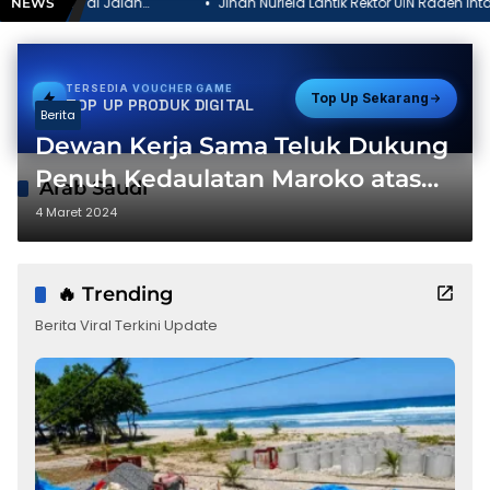
lan
Jihan Nurlela Lantik Rektor UIN Raden Intan Lampung seba
NEWS
Kamabigus Pramuka
TERSEDIA
STREAMING
Top Up Sekarang
TOP UP PRODUK DIGITAL
Berita
Dewan Kerja Sama Teluk Dukung
Penuh Kedaulatan Maroko atas
Arab Saudi
Sahara
4 Maret 2024
🔥 Trending
Berita Viral Terkini Update