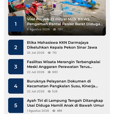
Viral Proyek 22 milyar Milik BBWS
1
Pengaman Pantai Pesisir Barat Diduga
Gunakan Besi Banci
5 Agustus 2026
1161
Etika Mahasiswa KKN Darmajaya
2
Dikeluhkan Kepala Pekon Sinar Jawa
25 Juli 2026
710
Fasilitas Wisata Merangin Terbengkalai
3
Meski Anggaran Perawatan Terus
Mengalir
22 Juli 2026
683
Buruknya Pelayanan Dokumen di
4
Kecamatan Pangkalan Susu, Kinerja
Disdukcapil Langkat Disorot
22 Juli 2026
528
Ayah Tiri di Lampung Tengah Ditangkap
5
Usai Diduga Hamili Anak di Bawah Umur
1 Agustus 2026
488