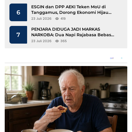
ESGIN dan DPP AEKI Teken MoU di
6
Tanggamus, Dorong Ekonomi Hijau
Berbasis Kopi dan Perdagangan Karbon
23 Juli 2026
419
PENJARA DIDUGA JADI MARKAS
7
NARKOBA: Dua Napi Rajabasa Bebas
Gunakan HP, Muncul Dugaan
23 Juli 2026
365
Keterlibatan Oknum Petugas