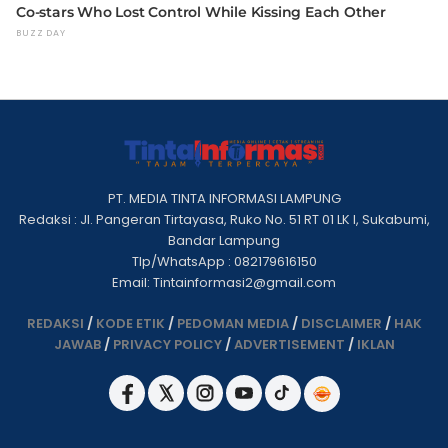
PT. MEDIA TINTA INFORMASI LAMPUNG
Redaksi : Jl. Pangeran Tirtayasa, Ruko No. 51 RT 01 LK I, Sukabumi,
Bandar Lampung
Tlp/WhatsApp : 082179616150
Email: Tintainformasi2@gmail.com
REDAKSI
/
KODE ETIK
/
PEDOMAN MEDIA
/
DISCLAIMER
/
HAK
JAWAB
/
PRIVACY POLICY
/
ADVERTISEMENT
/
IKLAN