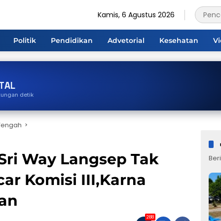
Kamis, 6 Agustus 2026
Politik
Pendidikan
Advetorial
Kesehatan
V
TAL
tungan detik
Tengah
Sri Way Langsep Tak
Beri
ar Komisi III,Karna
aan
288