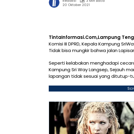
Redaksi
3 Min Baca
20 Oktober 2021
TintaInformasi.Com,Lampung Ten
Komisi III DPRD, Kepala Kampung SriW
Tidak bisa mungkir bahwa jalan Lapisa
Seperti kelabakan menghadapi cecaran
Kampung Sri Way Langsep, Sejauh man
lapangan tidak sesuai yang ditutup-t
Scr