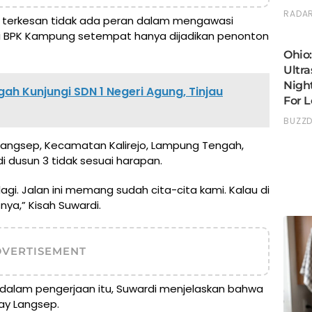
terkesan tidak ada peran dalam mengawasi
ini BPK Kampung setempat hanya dijadikan penonton
ah Kunjungi SDN 1 Negeri Agung, Tinjau
angsep, Kecamatan Kalirejo, Lampung Tengah,
i dusun 3 tidak sesuai harapan.
lagi. Jalan ini memang sudah cita-cita kami. Kalau di
nya,” Kisah Suwardi.
DVERTISEMENT
t dalam pengerjaan itu, Suwardi menjelaskan bahwa
Way Langsep.