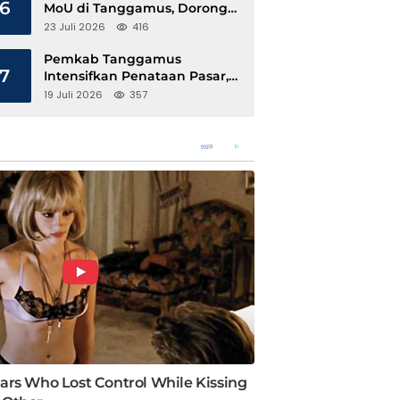
6
MoU di Tanggamus, Dorong
Ekonomi Hijau Berbasis Kopi
23 Juli 2026
416
dan Perdagangan Karbon
Pemkab Tanggamus
7
Intensifkan Penataan Pasar,
Pedagang Diajak Tempati
19 Juli 2026
357
Pasar Modern Talang Padang