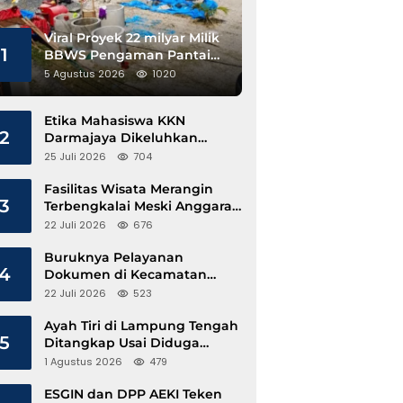
Viral Proyek 22 milyar Milik
1
BBWS Pengaman Pantai
Pesisir Barat Diduga
5 Agustus 2026
1020
Gunakan Besi Banci
Etika Mahasiswa KKN
2
Darmajaya Dikeluhkan
Kepala Pekon Sinar Jawa
25 Juli 2026
704
Fasilitas Wisata Merangin
3
Terbengkalai Meski Anggaran
Perawatan Terus Mengalir
22 Juli 2026
676
Buruknya Pelayanan
4
Dokumen di Kecamatan
Pangkalan Susu, Kinerja
22 Juli 2026
523
Disdukcapil Langkat Disorot
Ayah Tiri di Lampung Tengah
5
Ditangkap Usai Diduga
Hamili Anak di Bawah Umur
1 Agustus 2026
479
ESGIN dan DPP AEKI Teken