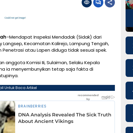
gah
–Mendapat Inspeksi Mendadak (Sidak) dari
ay Langsep, Kecamatan Kalirejo, Lampung Tengah,
n Penetrasi atau Lapen diduga tidak sesuai spek.
 anggota Komisi IIi, Sulaiman, Selaku Kepala
a ia menyembunyikan tetap saja fakta di
utupinya.
oll Untuk Baca Artikel