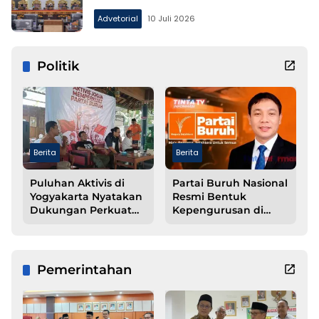
Advetorial
10 Juli 2026
Politik
Berita
Berita
Puluhan Aktivis di
Partai Buruh Nasional
Yogyakarta Nyatakan
Resmi Bentuk
Dukungan Perkuat
Kepengurusan di
Struktur Partai Buruh
Kabupaten
Pesawaran
Pemerintahan