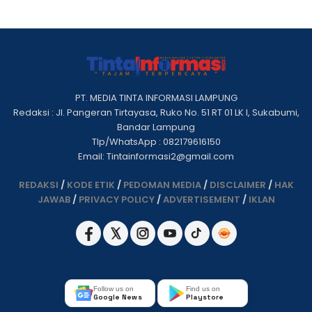
PT. MEDIA TINTA INFORMASI LAMPUNG
Redaksi : Jl. Pangeran Tirtayasa, Ruko No. 51 RT 01 LK I, Sukabumi,
Bandar Lampung
Tlp/WhatsApp : 082179616150
Email: Tintainformasi2@gmail.com
REDAKSI
/
KODE ETIK
/
PEDOMAN MEDIA
/
DISCLAIMER
/
HAK
JAWAB
/
PRIVACY POLICY
/
ADVERTISEMENT
/
IKLAN
Follow us on
Find us on
Google News
Playstore