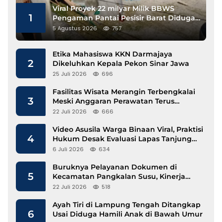
Viral Proyek 22 milyar Milik BBWS
1
Pengaman Pantai Pesisir Barat Diduga
Gunakan Besi Banci
5 Agustus 2026
757
Etika Mahasiswa KKN Darmajaya
2
Dikeluhkan Kepala Pekon Sinar Jawa
25 Juli 2026
696
Fasilitas Wisata Merangin Terbengkalai
3
Meski Anggaran Perawatan Terus
Mengalir
22 Juli 2026
666
Video Asusila Warga Binaan Viral, Praktisi
4
Hukum Desak Evaluasi Lapas Tanjung
Raja
6 Juli 2026
634
Buruknya Pelayanan Dokumen di
5
Kecamatan Pangkalan Susu, Kinerja
Disdukcapil Langkat Disorot
22 Juli 2026
518
Ayah Tiri di Lampung Tengah Ditangkap
6
Usai Diduga Hamili Anak di Bawah Umur