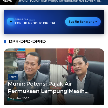
jak Warga Semarakkan HUT ke-81 RI di
Umroh Gratis Banda
NEWS
Program Rakyat Dipak
TERSEDIA
TOKEN PLN
Top Up Sekarang
TOP UP PRODUK DIGITAL
DPR-DPD-DPRD
Berita
Munir: Potensi Pajak Air
Permukaan Lampung Masih
Besar, Optimalisasi PAD Kunci
5 Agustus 2026
Percepatan Pembangunan