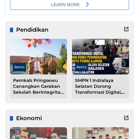
Pendidikan
Berita
Berita
Pemkab Pringsewu
SMPN 1 Indralaya
Canangkan Gerakan
Selatan Dorong
Sekolah Berintegritas
Transformasi Digital,
Bebas KKN
Manajemen Sekolah
Mulai Berbasis
Teknologi
Ekonomi