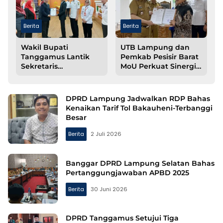
Berita
Berita
Wakil Bupati
UTB Lampung dan
Tanggamus Lantik
Pemkab Pesisir Barat
Sekretaris
MoU Perkuat Sinergi
Disdukcapil dan
Pembangunan
Sejumlah Pejabat
Daerah
Fungsional
DPRD Lampung Jadwalkan RDP Bahas
Kenaikan Tarif Tol Bakauheni-Terbanggi
Besar
Berita
2 Juli 2026
Banggar DPRD Lampung Selatan Bahas
Pertanggungjawaban APBD 2025
Berita
30 Juni 2026
DPRD Tanggamus Setujui Tiga