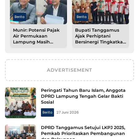
Berita
Berita
Munir: Potensi Pajak
Bupati Tanggamus
Air Permukaan
Ajak Perhiptani
Lampung Masih
Bersinergi Tingkatkan
Besar, Optimalisasi
Produktivitas
PAD Kunci
Pertanian
Percepatan
Pembangunan
ADVERTISEMENT
Peringati Tahun Baru Islam, Anggota
DPRD Lampung Tengah Gelar Bakti
Sosial
Berita
27 Juni 2026
DPRD Tanggamus Setujui LKPJ 2025,
Pemkab Prioritaskan Pembangunan