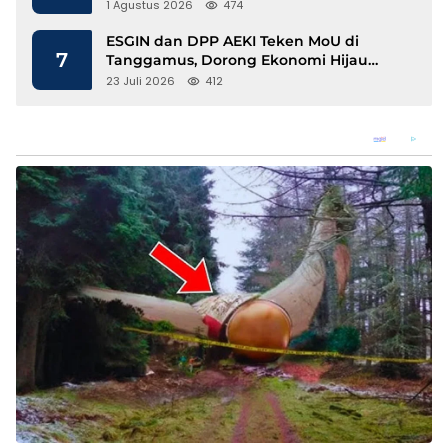
1 Agustus 2026
474
ESGIN dan DPP AEKI Teken MoU di
7
Tanggamus, Dorong Ekonomi Hijau
Berbasis Kopi dan Perdagangan Karbon
23 Juli 2026
412