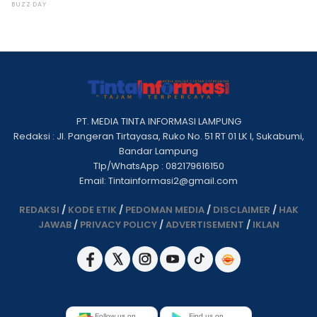
PT. MEDIA TINTA INFORMASI LAMPUNG
Redaksi : Jl. Pangeran Tirtayasa, Ruko No. 51 RT 01 LK I, Sukabumi,
Bandar Lampung
Tlp/WhatsApp : 082179616150
Email: Tintainformasi2@gmail.com
REDAKSI
/
KODE ETIK
/
PEDOMAN MEDIA
/
DISCLAIMER
/
HAK
JAWAB
/
PRIVACY POLICY
/
ADVERTISEMENT
/
IKLAN
Follow us on
Find us on