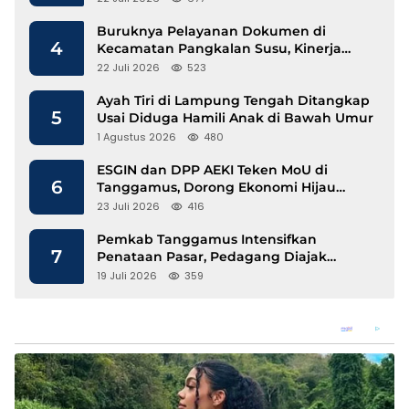
Buruknya Pelayanan Dokumen di
4
Kecamatan Pangkalan Susu, Kinerja
Disdukcapil Langkat Disorot
22 Juli 2026
523
Ayah Tiri di Lampung Tengah Ditangkap
5
Usai Diduga Hamili Anak di Bawah Umur
1 Agustus 2026
480
ESGIN dan DPP AEKI Teken MoU di
6
Tanggamus, Dorong Ekonomi Hijau
Berbasis Kopi dan Perdagangan Karbon
23 Juli 2026
416
Pemkab Tanggamus Intensifkan
7
Penataan Pasar, Pedagang Diajak
Tempati Pasar Modern Talang Padang
19 Juli 2026
359