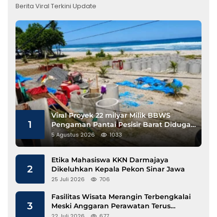
Berita Viral Terkini Update
Viral Proyek 22 milyar Milik BBWS
1
Pengaman Pantai Pesisir Barat Diduga
Gunakan Besi Banci
5 Agustus 2026
1033
Etika Mahasiswa KKN Darmajaya
2
Dikeluhkan Kepala Pekon Sinar Jawa
25 Juli 2026
706
Fasilitas Wisata Merangin Terbengkalai
3
Meski Anggaran Perawatan Terus
Mengalir
22 Juli 2026
677