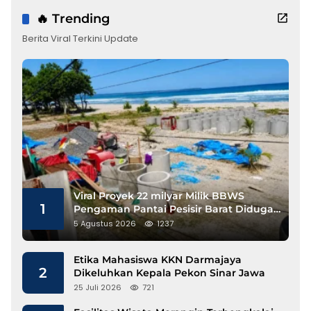
🔥 Trending
Berita Viral Terkini Update
Viral Proyek 22 milyar Milik BBWS
1
Pengaman Pantai Pesisir Barat Diduga
Gunakan Besi Banci
5 Agustus 2026
1237
Etika Mahasiswa KKN Darmajaya
2
Dikeluhkan Kepala Pekon Sinar Jawa
25 Juli 2026
721