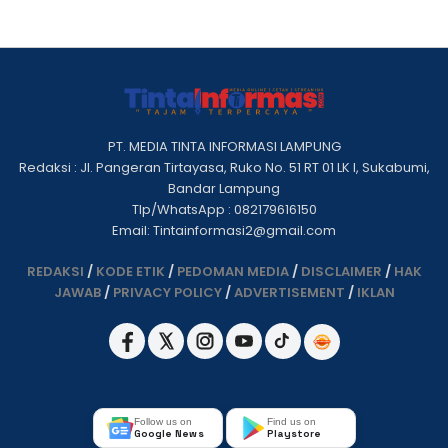
PT. MEDIA TINTA INFORMASI LAMPUNG
Redaksi : Jl. Pangeran Tirtayasa, Ruko No. 51 RT 01 LK I, Sukabumi,
Bandar Lampung
Tlp/WhatsApp : 082179616150
Email: Tintainformasi2@gmail.com
REDAKSI
/
KODE ETIK
/
PEDOMAN MEDIA
/
DISCLAIMER
/
HAK
JAWAB
/
PRIVACY POLICY
/
ADVERTISEMENT
/
IKLAN
Follow us on
Find us on
Google News
Playstore