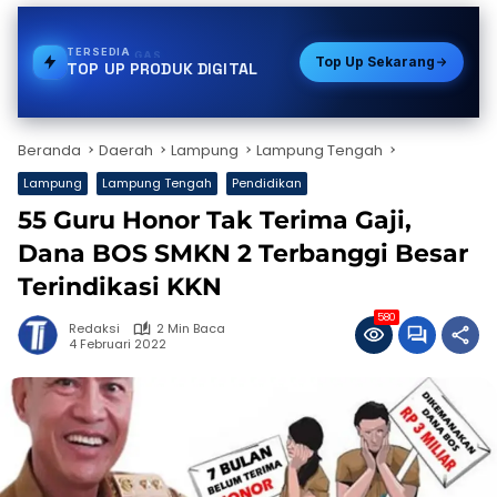
TERSEDIA
PULSA
Top Up Sekarang
TOP UP PRODUK DIGITAL
Beranda
Daerah
Lampung
Lampung Tengah
Lampung
Lampung Tengah
Pendidikan
55 Guru Honor Tak Terima Gaji,
Dana BOS SMKN 2 Terbanggi Besar
Terindikasi KKN
580
Redaksi
2 Min Baca
4 Februari 2022