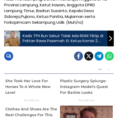
Provinsi Lampung, Ketut Irawan, Anggota DPRD
Lampung Timur, Badrun Susanto, Kepala Desa
Sidorejo,Pujiono, Ketua Panitia, Mujiaman serta
Forkopimcam Sekampung Udik. (Muh/ra)
Kadis TPH Bun Sebut Tidak Ada RDKK Fiktip di
Poktan Rawa Pasemah XI. Ketua Komisi 2:
Ada temuan RDKK menggunakan KTP di Luar
Lamsel