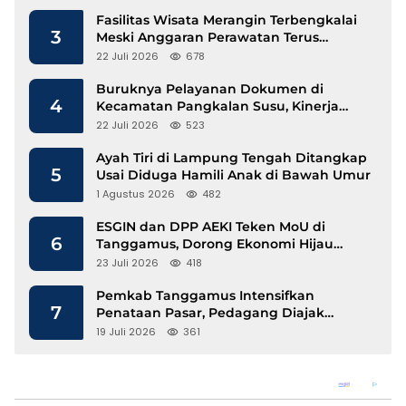
Fasilitas Wisata Merangin Terbengkalai
3
Meski Anggaran Perawatan Terus
Mengalir
22 Juli 2026
678
Buruknya Pelayanan Dokumen di
4
Kecamatan Pangkalan Susu, Kinerja
Disdukcapil Langkat Disorot
22 Juli 2026
523
Ayah Tiri di Lampung Tengah Ditangkap
5
Usai Diduga Hamili Anak di Bawah Umur
1 Agustus 2026
482
ESGIN dan DPP AEKI Teken MoU di
6
Tanggamus, Dorong Ekonomi Hijau
Berbasis Kopi dan Perdagangan Karbon
23 Juli 2026
418
Pemkab Tanggamus Intensifkan
7
Penataan Pasar, Pedagang Diajak
Tempati Pasar Modern Talang Padang
19 Juli 2026
361