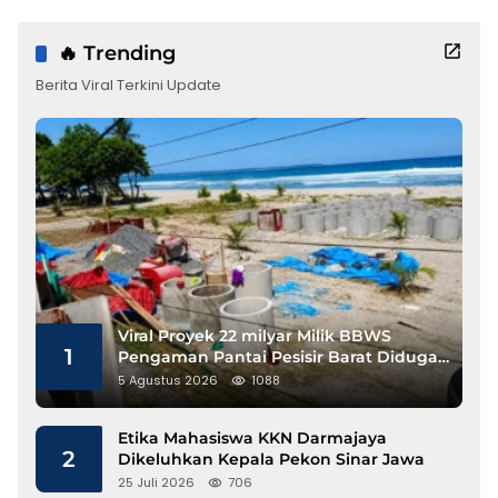
🔥 Trending
Berita Viral Terkini Update
Viral Proyek 22 milyar Milik BBWS
1
Pengaman Pantai Pesisir Barat Diduga
Gunakan Besi Banci
5 Agustus 2026
1088
Etika Mahasiswa KKN Darmajaya
2
Dikeluhkan Kepala Pekon Sinar Jawa
25 Juli 2026
706