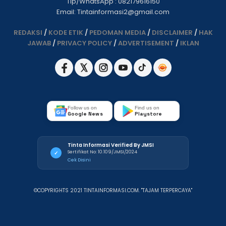
Tlp/WhatsApp : 082179616150
Email: Tintainformasi2@gmail.com
REDAKSI
/
KODE ETIK
/
PEDOMAN MEDIA
/
DISCLAIMER
/
HAK
JAWAB
/
PRIVACY POLICY
/
ADVERTISEMENT
/
IKLAN
Follow us on
Find us on
Google News
Playstore
Tinta Informasi Verified By JMSI
Sertifikat No: 10.109/JMSI/2024
✓
Cek Disini
©COPYRIGHTS 2021 TINTAINFORMASI.COM. "TAJAM TERPERCAYA"