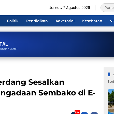
Jumat, 7 Agustus 2026
Politik
Pendidikan
Advetorial
Kesehatan
V
TAL
tungan detik
rdang Sesalkan
Beri
engadaan Sembako di E-
202