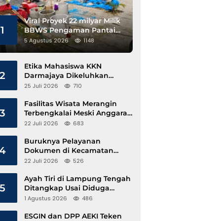
Viral Proyek 22 milyar Milik
1
BBWS Pengaman Pantai
Pesisir Barat Diduga
5 Agustus 2026
1148
Gunakan Besi Banci
Etika Mahasiswa KKN
2
Darmajaya Dikeluhkan
Kepala Pekon Sinar Jawa
25 Juli 2026
710
Fasilitas Wisata Merangin
3
Terbengkalai Meski Anggaran
Perawatan Terus Mengalir
22 Juli 2026
683
Buruknya Pelayanan
4
Dokumen di Kecamatan
Pangkalan Susu, Kinerja
22 Juli 2026
526
Disdukcapil Langkat Disorot
Ayah Tiri di Lampung Tengah
5
Ditangkap Usai Diduga
Hamili Anak di Bawah Umur
1 Agustus 2026
486
ESGIN dan DPP AEKI Teken