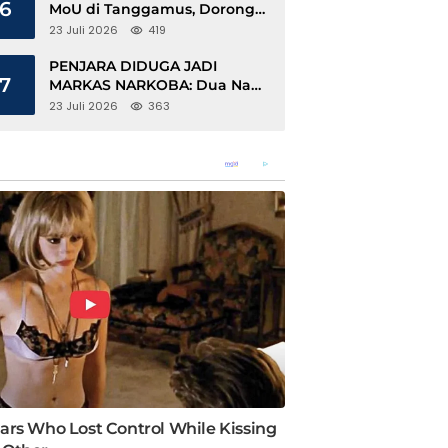
6
MoU di Tanggamus, Dorong
Ekonomi Hijau Berbasis Kopi
23 Juli 2026
419
dan Perdagangan Karbon
PENJARA DIDUGA JADI
7
MARKAS NARKOBA: Dua Napi
Rajabasa Bebas Gunakan HP,
23 Juli 2026
363
Muncul Dugaan Keterlibatan
Oknum Petugas