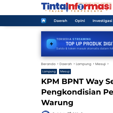
Langsung
ke
konten
Home
Daerah
Opini
Investigasi
TERSEDIA
GAS
TOP UP PRODUK DIGI
Saldo & token masuk otomatis dalam hi
Beranda
Daerah
Lampung
Mesuji
Lampung
Mesuji
KPM BPNT Way Se
Pengkondisian P
Warung