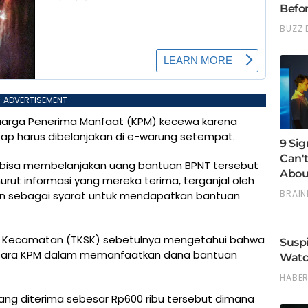
ADVERTISEMENT
uarga Penerima Manfaat (KPM) kecewa karena
etap harus dibelanjakan di e-warung setempat.
 bisa membelanjakan uang bantuan BPNT tersebut
ut informasi yang mereka terima, terganjal oleh
an sebagai syarat untuk mendapatkan bantuan
l Kecamatan (TKSK) sebetulnya mengetahui bahwa
i para KPM dalam memanfaatkan dana bantuan
ng diterima sebesar Rp600 ribu tersebut dimana