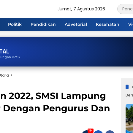
Jumat, 7 Agustus 2026
Politik
Pendidikan
Advetorial
Kesehatan
V
TAL
tungan detik
tara
un 2022, SMSI Lampung
Beri
or Dengan Pengurus Dan
184