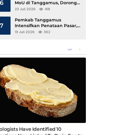
6
MoU di Tanggamus, Dorong
Ekonomi Hijau Berbasis Kopi
23 Juli 2026
418
dan Perdagangan Karbon
Pemkab Tanggamus
7
Intensifkan Penataan Pasar,
Pedagang Diajak Tempati
19 Juli 2026
362
Pasar Modern Talang Padang