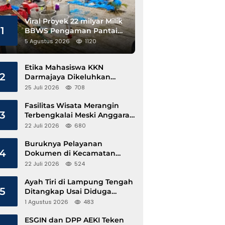
Viral Proyek 22 milyar Milik
1
BBWS Pengaman Pantai
Pesisir Barat Diduga
5 Agustus 2026
1120
Gunakan Besi Banci
Etika Mahasiswa KKN
2
Darmajaya Dikeluhkan
Kepala Pekon Sinar Jawa
25 Juli 2026
708
Fasilitas Wisata Merangin
3
Terbengkalai Meski Anggaran
Perawatan Terus Mengalir
22 Juli 2026
680
Buruknya Pelayanan
4
Dokumen di Kecamatan
Pangkalan Susu, Kinerja
22 Juli 2026
524
Disdukcapil Langkat Disorot
Ayah Tiri di Lampung Tengah
5
Ditangkap Usai Diduga
Hamili Anak di Bawah Umur
1 Agustus 2026
483
ESGIN dan DPP AEKI Teken