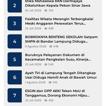
Etika Mahasiswa KKN Darmajaya
2
Dikeluhkan Kepala Pekon Sinar Jawa
25 Juli 2026
729
Fasilitas Wisata Merangin Terbengkalai
3
Meski Anggaran Perawatan Terus
Mengalir
22 Juli 2026
695
BOBROKNYA BENTENG SEKOLAH: Satpam
4
SMPN di Bandar Lampung Diduga
Lecehkan Siswi
8 Agustus 2026
546
Buruknya Pelayanan Dokumen di
5
Kecamatan Pangkalan Susu, Kinerja
Disdukcapil Langkat Disorot
22 Juli 2026
543
Ayah Tiri di Lampung Tengah Ditangkap
6
Usai Diduga Hamili Anak di Bawah Umur
1 Agustus 2026
516
ESGIN dan DPP AEKI Teken MoU di
7
Tanggamus, Dorong Ekonomi Hijau
Berbasis Kopi dan Perdagangan Karbon
23 Juli 2026
432