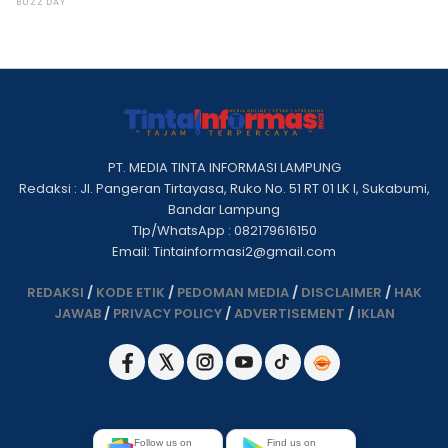
PT. MEDIA TINTA INFORMASI LAMPUNG
Redaksi : Jl. Pangeran Tirtayasa, Ruko No. 51 RT 01 LK I, Sukabumi,
Bandar Lampung
Tlp/WhatsApp : 082179616150
Email: Tintainformasi2@gmail.com
REDAKSI
/
KODE ETIK
/
PEDOMAN MEDIA
/
DISCLAIMER
/
HAK
JAWAB
/
PRIVACY POLICY
/
ADVERTISEMENT
/
IKLAN
Follow us on
Find us on