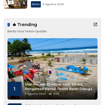
Berita
6 Agustus 2026
🔥 Trending
Berita Viral Terkini Update
Viral Proyek 22 milyar Milik BBWS
1
Pengaman Pantai Pesisir Barat Diduga
Gunakan Besi Banci
5 Agustus 2026
1266