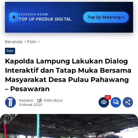
TERSEDIA
BPJS
Top Up Sekarang
TOP UP PRODUK DIGITAL
Beranda
Polri
Polri
Kapolda Lampung Lakukan Dialog
Interaktif dan Tatap Muka Bersama
Masyarakat Desa Pulau Pahawang
– Pesawaran
180
Redaksi
4 Min Baca
9 Maret 2023