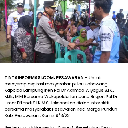
TINTAINFORMASI.COM, PESAWARAN –
Untuk
menyerap aspirasi masyarakat pulau Pahawang
Kapolda Lampung Irjen Pol Dr Akhmad Wiyagus S.I.K.,
M.Si., M.M Bersama Wakapolda Lampung Brigjen Pol Dr
Umar Effendi S.I.K M.Si. laksanakan dialog interaktif
bersama masyarakat Pesawaran Kec. Marga Punduh
Kab. Pesawaran , Kamis 9/3/23
Bertempat di Homestay Dusun 5 Pegetahan Desa