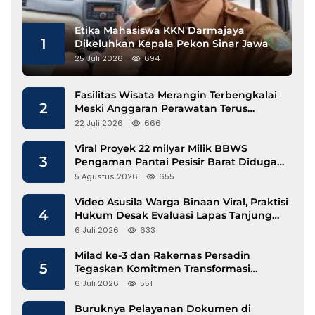
Etika Mahasiswa KKN Darmajaya
1
Dikeluhkan Kepala Pekon Sinar Jawa
25 Juli 2026
694
Fasilitas Wisata Merangin Terbengkalai
2
Meski Anggaran Perawatan Terus
Mengalir
22 Juli 2026
666
Viral Proyek 22 milyar Milik BBWS
3
Pengaman Pantai Pesisir Barat Diduga
Gunakan Besi Banci
5 Agustus 2026
655
Video Asusila Warga Binaan Viral, Praktisi
4
Hukum Desak Evaluasi Lapas Tanjung
Raja
6 Juli 2026
633
Milad ke-3 dan Rakernas Persadin
5
Tegaskan Komitmen Transformasi
Advokat Profesional di Era Digital
6 Juli 2026
551
Buruknya Pelayanan Dokumen di