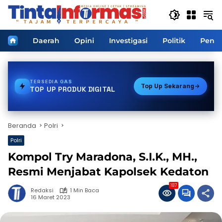
Langsung
ke
konten
Home
Daerah
Opini
Investigasi
Politik
Pendi
TERSEDIA
TOKEN PLN
Top Up Sekarang
TOP UP PRODUK DIGITAL
Beranda
Polri
Polri
Kompol Try Maradona, S.I.K., MH.,
Resmi Menjabat Kapolsek Kedaton
187
Redaksi
1 Min Baca
16 Maret 2023