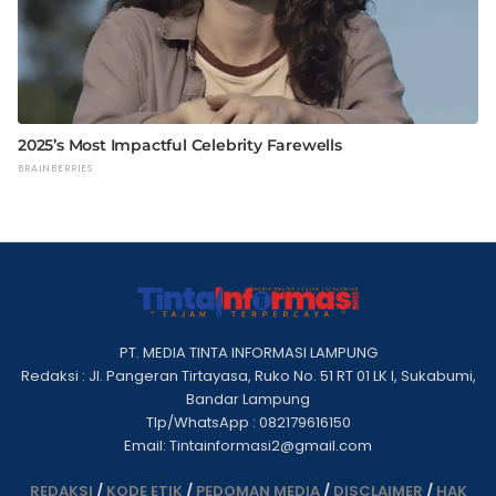
PT. MEDIA TINTA INFORMASI LAMPUNG
Redaksi : Jl. Pangeran Tirtayasa, Ruko No. 51 RT 01 LK I, Sukabumi,
Bandar Lampung
Tlp/WhatsApp : 082179616150
Email: Tintainformasi2@gmail.com
REDAKSI
/
KODE ETIK
/
PEDOMAN MEDIA
/
DISCLAIMER
/
HAK