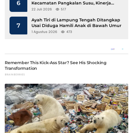
6
Kecamatan Pangkalan Susu, Kinerja
Disdukcapil Langkat Disorot
22 Juli 2026
517
Ayah Tiri di Lampung Tengah Ditangkap
7
Usai Diduga Hamili Anak di Bawah Umur
1 Agustus 2026
473