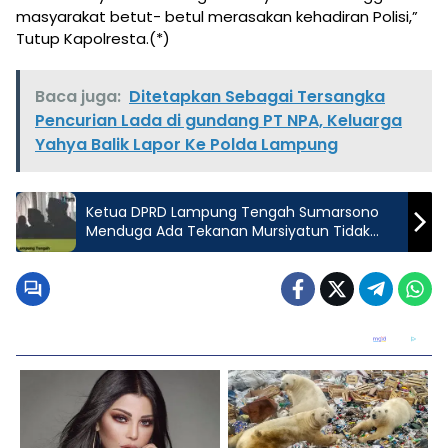
masyarakat betut- betul merasakan kehadiran Polisi,”
Tutup Kapolresta.(*)
Baca juga:
Ditetapkan Sebagai Tersangka
Pencurian Lada di gundang PT NPA, Keluarga
Yahya Balik Lapor Ke Polda Lampung
Ketua DPRD Lampung Tengah Sumarsono
Menduga Ada Tekanan Mursiyatun Tidak
Hadir Di RDP