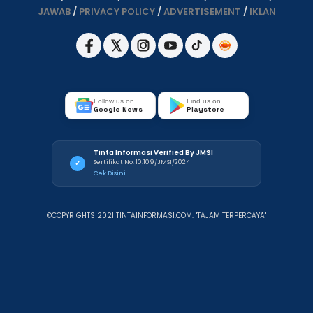
JAWAB
/
PRIVACY POLICY
/
ADVERTISEMENT
/
IKLAN
Follow us on
Find us on
Google News
Playstore
Tinta Informasi Verified By JMSI
Sertifikat No: 10.109/JMSI/2024
✓
Cek Disini
©COPYRIGHTS 2021 TINTAINFORMASI.COM. "TAJAM TERPERCAYA"