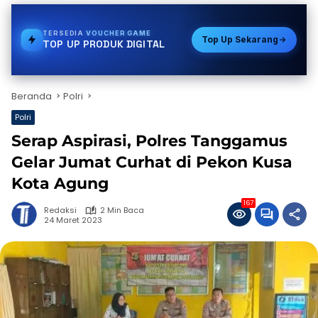
TERSEDIA
PDAM
Top Up Sekarang
TOP UP PRODUK DIGITAL
Beranda
Polri
Polri
Serap Aspirasi, Polres Tanggamus
Gelar Jumat Curhat di Pekon Kusa
Kota Agung
167
Redaksi
2 Min Baca
24 Maret 2023