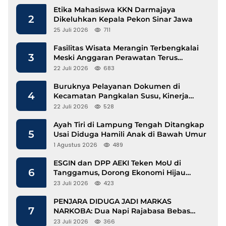
Etika Mahasiswa KKN Darmajaya
2
Dikeluhkan Kepala Pekon Sinar Jawa
25 Juli 2026
711
Fasilitas Wisata Merangin Terbengkalai
3
Meski Anggaran Perawatan Terus
Mengalir
22 Juli 2026
683
Buruknya Pelayanan Dokumen di
4
Kecamatan Pangkalan Susu, Kinerja
Disdukcapil Langkat Disorot
22 Juli 2026
528
Ayah Tiri di Lampung Tengah Ditangkap
5
Usai Diduga Hamili Anak di Bawah Umur
1 Agustus 2026
489
ESGIN dan DPP AEKI Teken MoU di
6
Tanggamus, Dorong Ekonomi Hijau
Berbasis Kopi dan Perdagangan Karbon
23 Juli 2026
423
PENJARA DIDUGA JADI MARKAS
7
NARKOBA: Dua Napi Rajabasa Bebas
Gunakan HP, Muncul Dugaan
23 Juli 2026
366