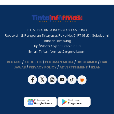
PT. MEDIA TINTA INFORMASI LAMPUNG
Redaksi : Jl. Pangeran Tirtayasa, Ruko No. 51 RT 01 LK I, Sukabumi,
Bandar Lampung
Tlp/WhatsApp : 082179616150
Email: Tintainformasi2@gmail.com
REDAKSI
/
KODE ETIK
/
PEDOMAN MEDIA
/
DISCLAIMER
/
HAK
JAWAB
/
PRIVACY POLICY
/
ADVERTISEMENT
/
IKLAN
Follow us on
Find us on
Google News
Playstore